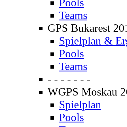
Pools
Teams
GPS Bukarest 20
Spielplan & Er
Pools
Teams
- - - - - - -
WGPS Moskau 2
Spielplan
Pools