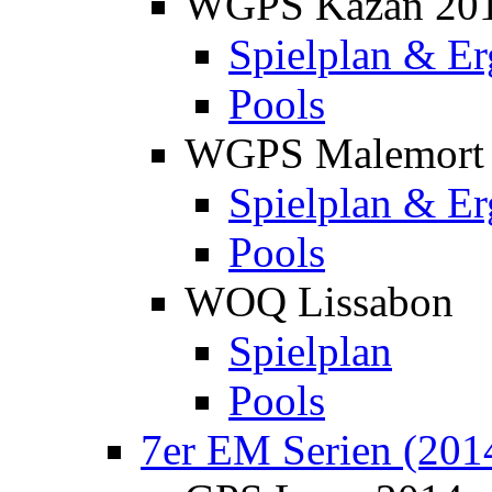
WGPS Kazan 20
Spielplan & Er
Pools
WGPS Malemort
Spielplan & Er
Pools
WOQ Lissabon
Spielplan
Pools
7er EM Serien (201