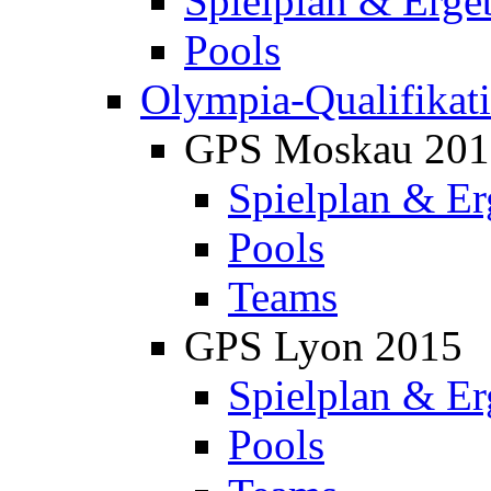
Spielplan & Erge
Pools
Olympia-Qualifikat
GPS Moskau 201
Spielplan & Er
Pools
Teams
GPS Lyon 2015
Spielplan & Er
Pools