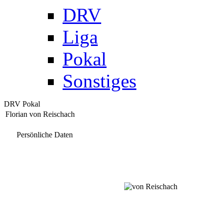
DRV
Liga
Pokal
Sonstiges
DRV Pokal
Florian von Reischach
Persönliche Daten