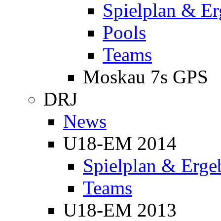
Spielplan & Er
Pools
Teams
Moskau 7s GPS
DRJ
News
U18-EM 2014
Spielplan & Erge
Teams
U18-EM 2013