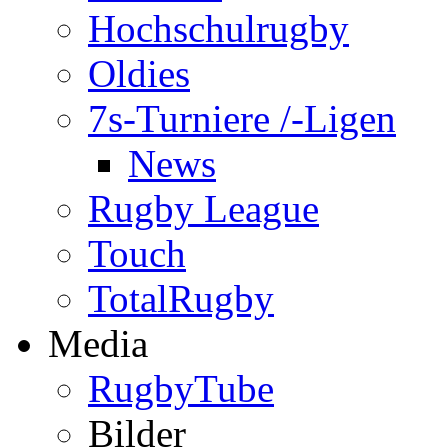
Hochschulrugby
Oldies
7s-Turniere /-Ligen
News
Rugby League
Touch
TotalRugby
Media
RugbyTube
Bilder