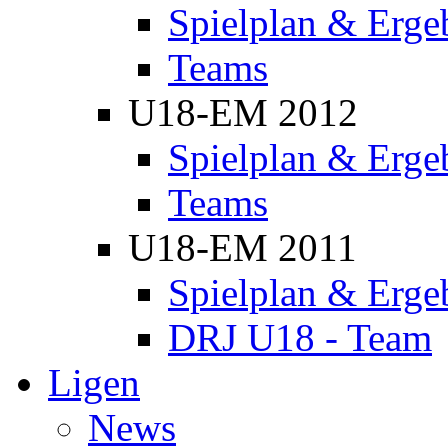
Spielplan & Erge
Teams
U18-EM 2012
Spielplan & Erge
Teams
U18-EM 2011
Spielplan & Erge
DRJ U18 - Team
Ligen
News