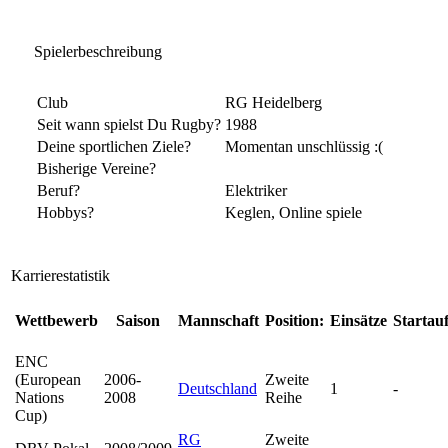
Spielerbeschreibung
Club
RG Heidelberg
Seit wann spielst Du Rugby?
1988
Deine sportlichen Ziele?
Momentan unschlüssig :(
Bisherige Vereine?
Beruf?
Elektriker
Hobbys?
Keglen, Online spiele
Karrierestatistik
Wettbewerb
Saison
Mannschaft
Position:
Einsätze
Startauf
ENC
(European
2006-
Zweite
Deutschland
1
-
Nations
2008
Reihe
Cup)
RG
Zweite