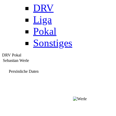
DRV
Liga
Pokal
Sonstiges
DRV Pokal
Sebastian Werle
Persönliche Daten