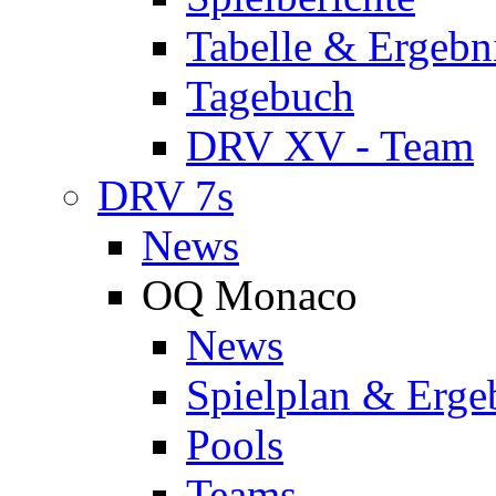
Tabelle & Ergebn
Tagebuch
DRV XV - Team
DRV 7s
News
OQ Monaco
News
Spielplan & Erge
Pools
Teams