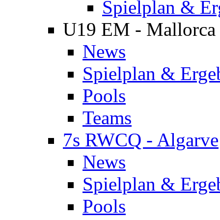
Spielplan & Er
U19 EM - Mallorca
News
Spielplan & Erge
Pools
Teams
7s RWCQ - Algarve
News
Spielplan & Erge
Pools