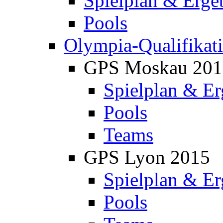
Spielplan & Erge
Pools
Olympia-Qualifikat
GPS Moskau 201
Spielplan & Er
Pools
Teams
GPS Lyon 2015
Spielplan & Er
Pools