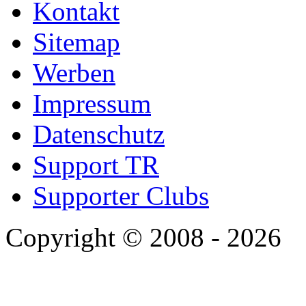
Kontakt
Sitemap
Werben
Impressum
Datenschutz
Support TR
Supporter Clubs
Copyright © 2008 - 2026