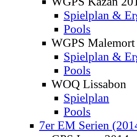
WGPS Kazan 20
Spielplan & Er
Pools
WGPS Malemort
Spielplan & Er
Pools
WOQ Lissabon
Spielplan
Pools
7er EM Serien (201