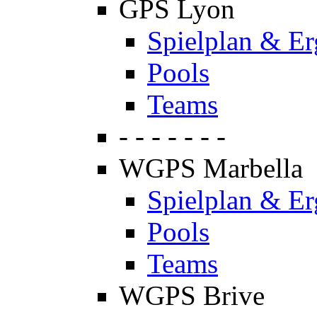
GPS Lyon
Spielplan & Er
Pools
Teams
- - - - - - -
WGPS Marbella
Spielplan & Er
Pools
Teams
WGPS Brive