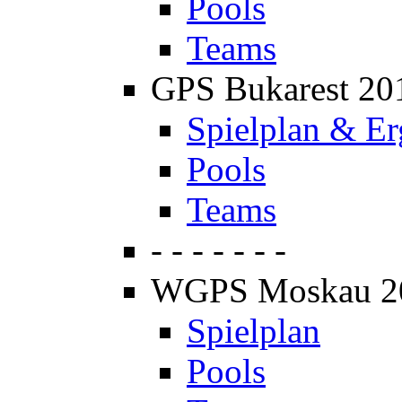
Pools
Teams
GPS Bukarest 20
Spielplan & Er
Pools
Teams
- - - - - - -
WGPS Moskau 2
Spielplan
Pools