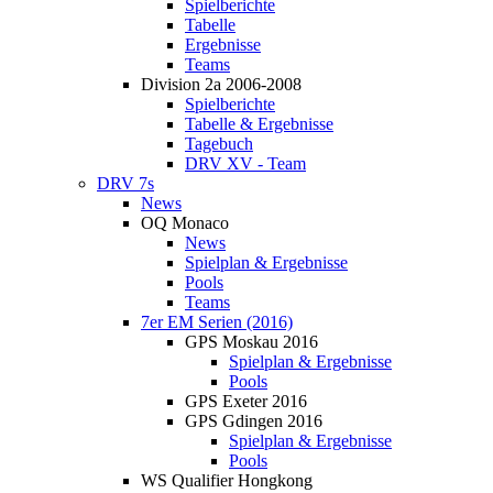
Spielberichte
Tabelle
Ergebnisse
Teams
Division 2a 2006-2008
Spielberichte
Tabelle & Ergebnisse
Tagebuch
DRV XV - Team
DRV 7s
News
OQ Monaco
News
Spielplan & Ergebnisse
Pools
Teams
7er EM Serien (2016)
GPS Moskau 2016
Spielplan & Ergebnisse
Pools
GPS Exeter 2016
GPS Gdingen 2016
Spielplan & Ergebnisse
Pools
WS Qualifier Hongkong