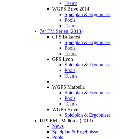
Teams
WGPS Brive 2014
Spielplan & Ergebnisse
Pools
Teams
7er EM Serien (2013)
GPS Bukarest
Spielplan & Ergebnisse
Pools
Teams
GPS Lyon
Spielplan & Ergebnisse
Pools
Teams
- - - - - - -
WGPS Marbella
Spielplan & Ergebnisse
Pools
Teams
WGPS Brive
Spielplan & Ergebnisse
U19 EM - Mallorca (2013)
News
Spielplan & Ergebnisse
Pools