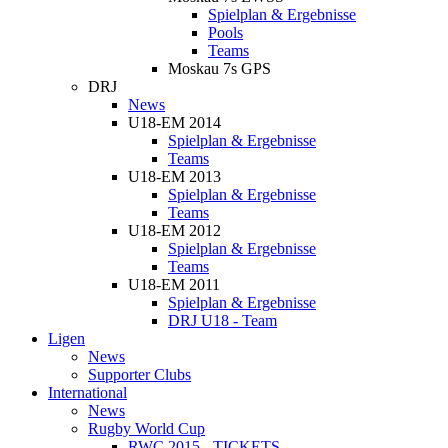
Spielplan & Ergebnisse
Pools
Teams
Moskau 7s GPS
DRJ
News
U18-EM 2014
Spielplan & Ergebnisse
Teams
U18-EM 2013
Spielplan & Ergebnisse
Teams
U18-EM 2012
Spielplan & Ergebnisse
Teams
U18-EM 2011
Spielplan & Ergebnisse
DRJ U18 - Team
Ligen
News
Supporter Clubs
International
News
Rugby World Cup
RWC 2015 - TICKETS