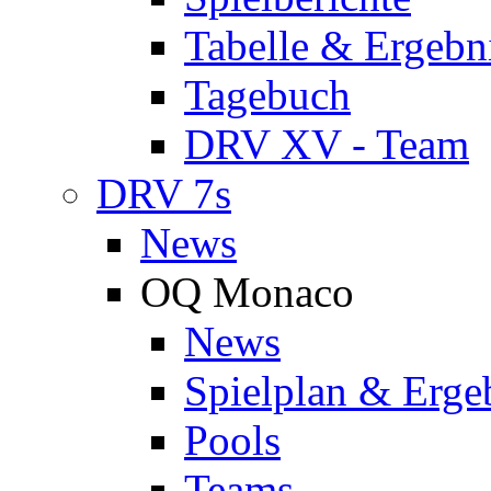
Tabelle & Ergebn
Tagebuch
DRV XV - Team
DRV 7s
News
OQ Monaco
News
Spielplan & Erge
Pools
Teams