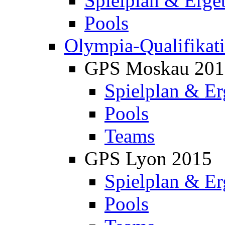
Spielplan & Erge
Pools
Olympia-Qualifikat
GPS Moskau 201
Spielplan & Er
Pools
Teams
GPS Lyon 2015
Spielplan & Er
Pools