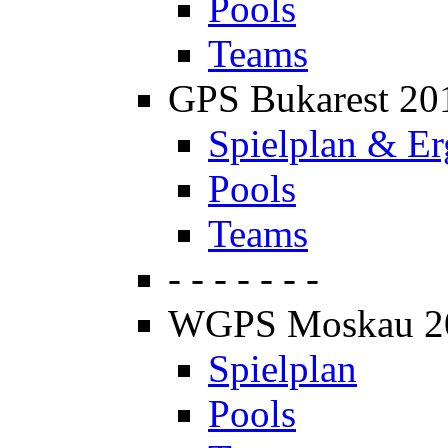
Pools
Teams
GPS Bukarest 20
Spielplan & Er
Pools
Teams
- - - - - - -
WGPS Moskau 2
Spielplan
Pools