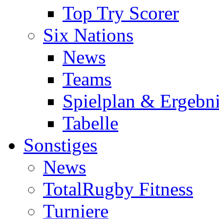
Top Try Scorer
Six Nations
News
Teams
Spielplan & Ergebni
Tabelle
Sonstiges
News
TotalRugby Fitness
Turniere