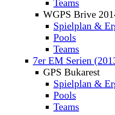
Teams
WGPS Brive 201
Spielplan & Er
Pools
Teams
7er EM Serien (201
GPS Bukarest
Spielplan & Er
Pools
Teams