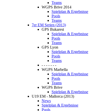
Teams
WGPS Brive 2014
Spielplan & Ergebnisse
Pools
Teams
7er EM Serien (2013)
GPS Bukarest
Spielplan & Ergebnisse
Pools
Teams
GPS Lyon
Spielplan & Ergebnisse
Pools
Teams
- - - - - - -
WGPS Marbella
Spielplan & Ergebnisse
Pools
Teams
WGPS Brive
Spielplan & Ergebnisse
U19 EM - Mallorca (2013)
News
Spielplan & Ergebnisse
Pools