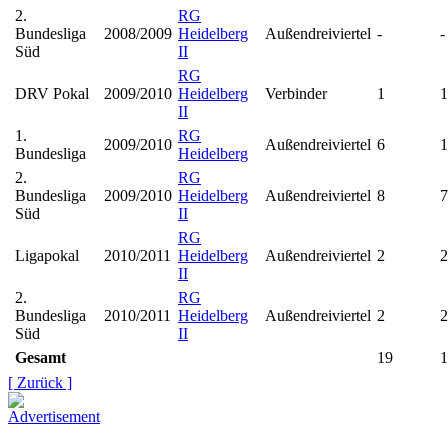
2.
RG
Bundesliga
2008/2009
Heidelberg
Außendreiviertel
-
-
Süd
II
RG
DRV Pokal
2009/2010
Heidelberg
Verbinder
1
1
II
1.
RG
2009/2010
Außendreiviertel
6
1
Bundesliga
Heidelberg
2.
RG
Bundesliga
2009/2010
Heidelberg
Außendreiviertel
8
7
Süd
II
RG
Ligapokal
2010/2011
Heidelberg
Außendreiviertel
2
2
II
2.
RG
Bundesliga
2010/2011
Heidelberg
Außendreiviertel
2
2
Süd
II
Gesamt
19
1
[ Zurück ]