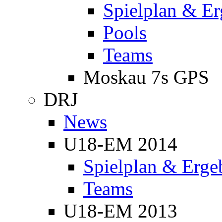
Spielplan & Er
Pools
Teams
Moskau 7s GPS
DRJ
News
U18-EM 2014
Spielplan & Erge
Teams
U18-EM 2013