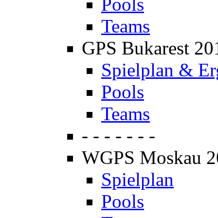
Pools
Teams
GPS Bukarest 20
Spielplan & Er
Pools
Teams
- - - - - - -
WGPS Moskau 2
Spielplan
Pools