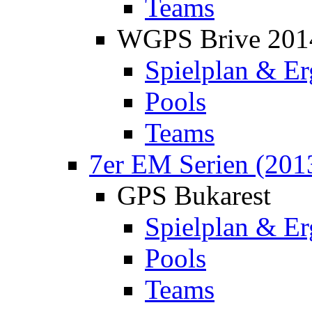
Teams
WGPS Brive 201
Spielplan & Er
Pools
Teams
7er EM Serien (201
GPS Bukarest
Spielplan & Er
Pools
Teams