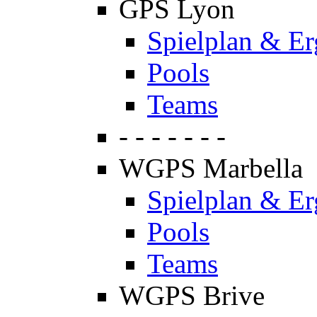
GPS Lyon
Spielplan & Er
Pools
Teams
- - - - - - -
WGPS Marbella
Spielplan & Er
Pools
Teams
WGPS Brive