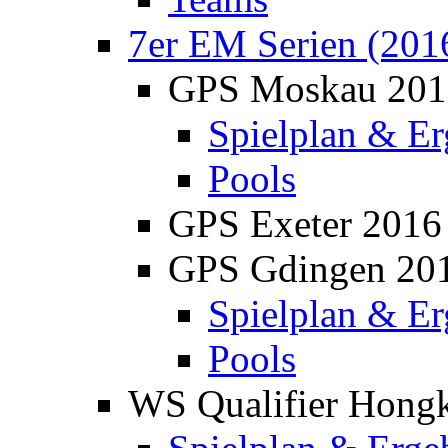
7er EM Serien (201
GPS Moskau 201
Spielplan & Er
Pools
GPS Exeter 2016
GPS Gdingen 20
Spielplan & Er
Pools
WS Qualifier Hong