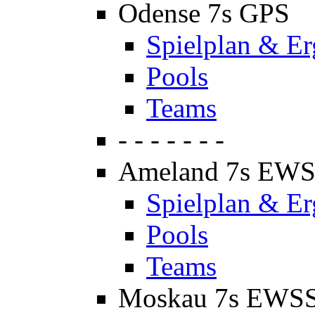
Odense 7s GPS
Spielplan & Er
Pools
Teams
- - - - - - -
Ameland 7s EW
Spielplan & Er
Pools
Teams
Moskau 7s EWS