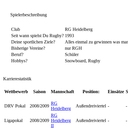
Spielerbeschreibung
Club
RG Heidelberg
Seit wann spielst Du Rugby?
1993
Deine sportlichen Ziele?
Alles einmal zu gewinnen was ma
Bisherige Vereine?
nur RGH
Beruf?
Schüler
Hobbys?
Snowboard, Rugby
Karrierestatistik
Wettbewerb
Saison
Mannschaft
Position:
Einsätze
S
RG
DRV Pokal
2008/2009
Außendreiviertel
-
-
Heidelberg
RG
Ligapokal
2008/2009
Heidelberg
Außendreiviertel
-
-
II