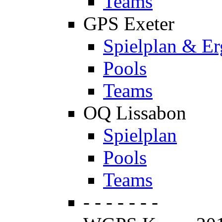
Teams
GPS Exeter
Spielplan & Er
Pools
Teams
OQ Lissabon
Spielplan
Pools
Teams
- - - - - - -