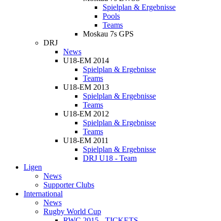
Spielplan & Ergebnisse
Pools
Teams
Moskau 7s GPS
DRJ
News
U18-EM 2014
Spielplan & Ergebnisse
Teams
U18-EM 2013
Spielplan & Ergebnisse
Teams
U18-EM 2012
Spielplan & Ergebnisse
Teams
U18-EM 2011
Spielplan & Ergebnisse
DRJ U18 - Team
Ligen
News
Supporter Clubs
International
News
Rugby World Cup
RWC 2015 - TICKETS