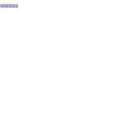
gistrieren