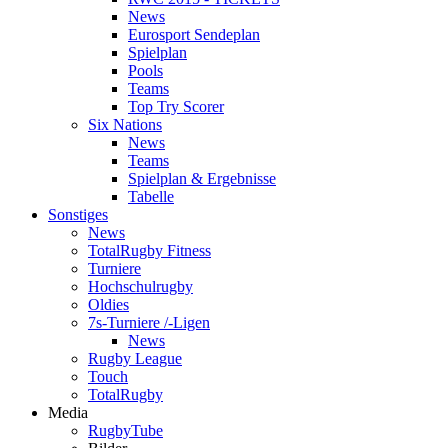
News
Eurosport Sendeplan
Spielplan
Pools
Teams
Top Try Scorer
Six Nations
News
Teams
Spielplan & Ergebnisse
Tabelle
Sonstiges
News
TotalRugby Fitness
Turniere
Hochschulrugby
Oldies
7s-Turniere /-Ligen
News
Rugby League
Touch
TotalRugby
Media
RugbyTube