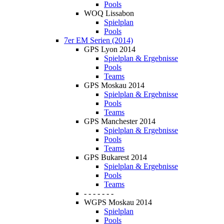
Pools
WOQ Lissabon
Spielplan
Pools
7er EM Serien (2014)
GPS Lyon 2014
Spielplan & Ergebnisse
Pools
Teams
GPS Moskau 2014
Spielplan & Ergebnisse
Pools
Teams
GPS Manchester 2014
Spielplan & Ergebnisse
Pools
Teams
GPS Bukarest 2014
Spielplan & Ergebnisse
Pools
Teams
- - - - - - -
WGPS Moskau 2014
Spielplan
Pools