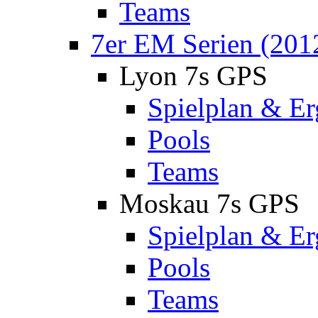
Teams
7er EM Serien (201
Lyon 7s GPS
Spielplan & Er
Pools
Teams
Moskau 7s GPS
Spielplan & Er
Pools
Teams