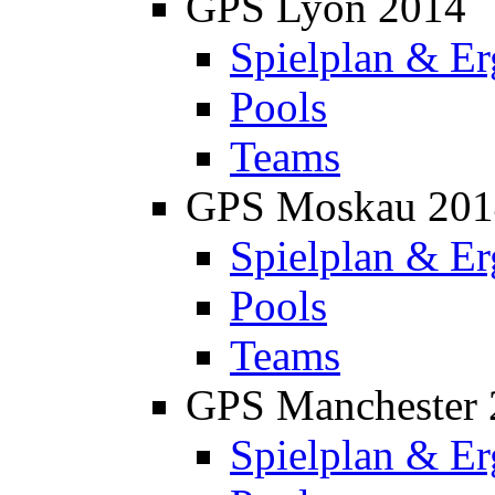
GPS Lyon 2014
Spielplan & Er
Pools
Teams
GPS Moskau 201
Spielplan & Er
Pools
Teams
GPS Manchester 
Spielplan & Er