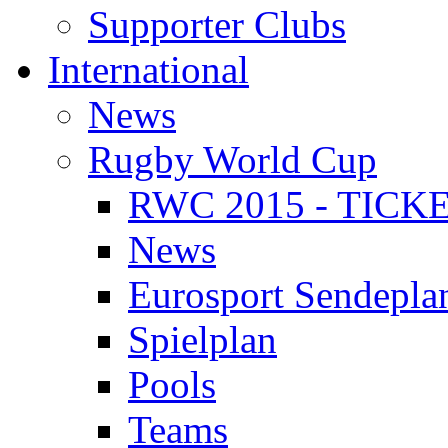
Supporter Clubs
International
News
Rugby World Cup
RWC 2015 - TICK
News
Eurosport Sendepla
Spielplan
Pools
Teams