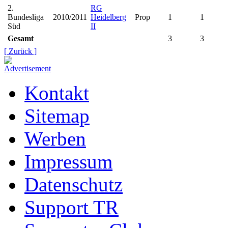
2.
RG
Bundesliga
2010/2011
Heidelberg
Prop
1
1
Süd
II
Gesamt
3
3
[ Zurück ]
Kontakt
Sitemap
Werben
Impressum
Datenschutz
Support TR