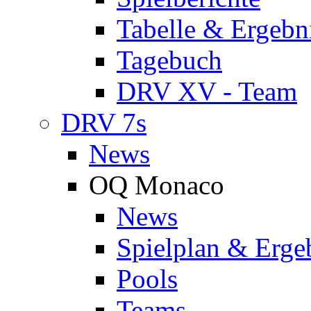
Tabelle & Ergebn
Tagebuch
DRV XV - Team
DRV 7s
News
OQ Monaco
News
Spielplan & Erge
Pools
Teams