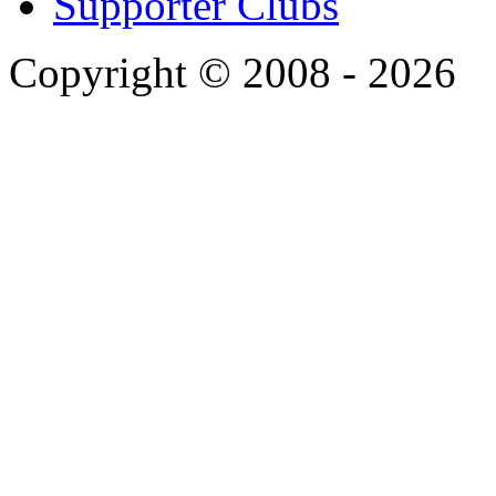
Supporter Clubs
Copyright © 2008 - 2026