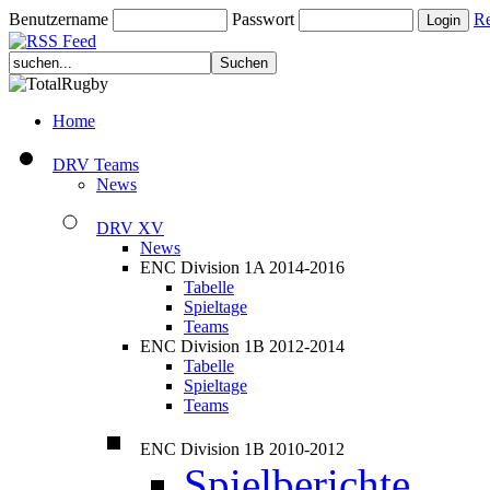
Benutzername
Passwort
Re
Home
DRV Teams
News
DRV XV
News
ENC Division 1A 2014-2016
Tabelle
Spieltage
Teams
ENC Division 1B 2012-2014
Tabelle
Spieltage
Teams
ENC Division 1B 2010-2012
Spielberichte