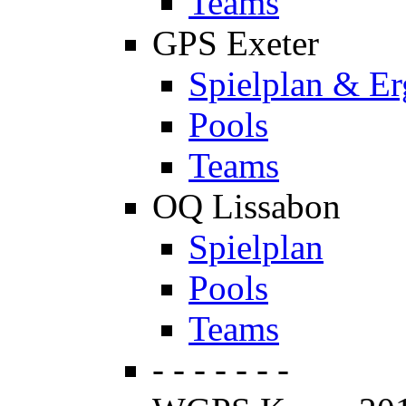
Teams
GPS Exeter
Spielplan & Er
Pools
Teams
OQ Lissabon
Spielplan
Pools
Teams
- - - - - - -