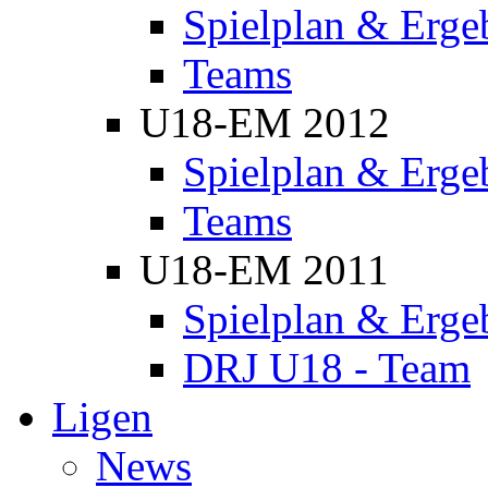
Spielplan & Erge
Teams
U18-EM 2012
Spielplan & Erge
Teams
U18-EM 2011
Spielplan & Erge
DRJ U18 - Team
Ligen
News