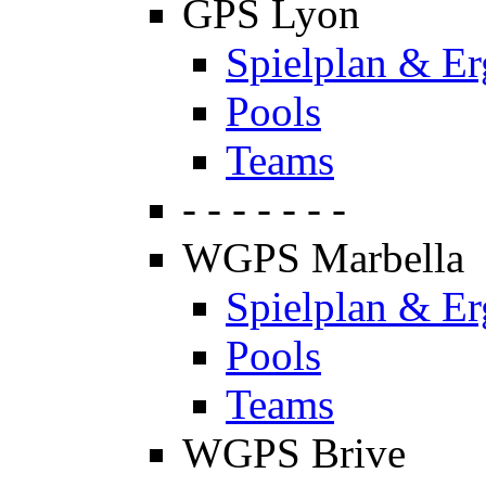
GPS Lyon
Spielplan & Er
Pools
Teams
- - - - - - -
WGPS Marbella
Spielplan & Er
Pools
Teams
WGPS Brive