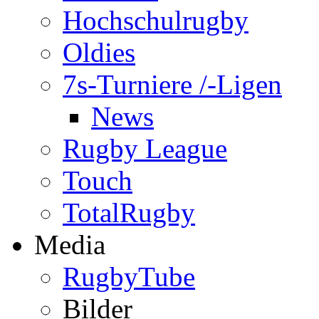
Hochschulrugby
Oldies
7s-Turniere /-Ligen
News
Rugby League
Touch
TotalRugby
Media
RugbyTube
Bilder