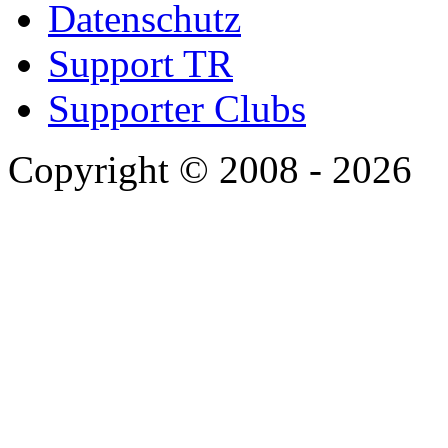
Datenschutz
Support TR
Supporter Clubs
Copyright © 2008 - 2026