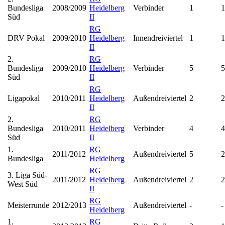
Bundesliga
2008/2009
Heidelberg
Verbinder
1
1
Süd
II
RG
DRV Pokal
2009/2010
Heidelberg
Innendreiviertel
1
1
II
2.
RG
Bundesliga
2009/2010
Heidelberg
Verbinder
5
5
Süd
II
RG
Ligapokal
2010/2011
Heidelberg
Außendreiviertel
2
2
II
2.
RG
Bundesliga
2010/2011
Heidelberg
Verbinder
4
4
Süd
II
1.
RG
2011/2012
Außendreiviertel
5
2
Bundesliga
Heidelberg
RG
3. Liga Süd-
2011/2012
Heidelberg
Außendreiviertel
2
2
West Süd
II
RG
Meisterrunde
2012/2013
Außendreiviertel
-
-
Heidelberg
1.
RG