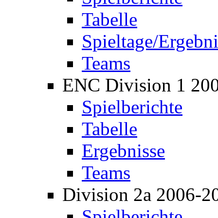
Tabelle
Spieltage/Ergebni
Teams
ENC Division 1 20
Spielberichte
Tabelle
Ergebnisse
Teams
Division 2a 2006-2
Spielberichte