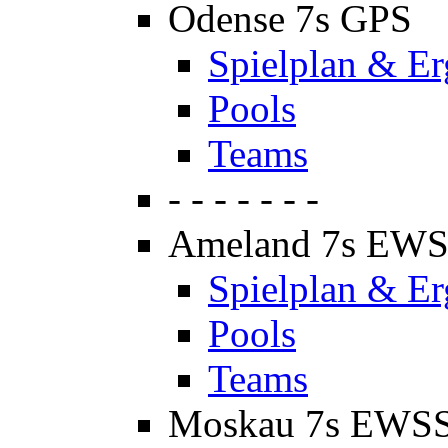
Odense 7s GPS
Spielplan & Er
Pools
Teams
- - - - - - -
Ameland 7s EW
Spielplan & Er
Pools
Teams
Moskau 7s EWS