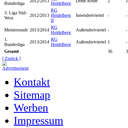
2012/2013
Dritte Reihe
2
1
Bundesliga
Heidelberg
RG
3. Liga Süd-
2012/2013
Heidelberg
Innendreiviertel
-
-
West
II
RG
Meisterrunde
2013/2014
Außendreiviertel
-
-
Heidelberg
1.
RG
2013/2014
Außendreiviertel
1
-
Bundesliga
Heidelberg
Gesamt
36
3
[ Zurück ]
Kontakt
Sitemap
Werben
Impressum