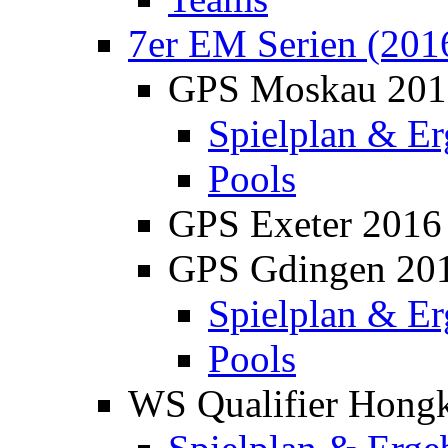
7er EM Serien (201
GPS Moskau 201
Spielplan & Er
Pools
GPS Exeter 2016
GPS Gdingen 20
Spielplan & Er
Pools
WS Qualifier Hong