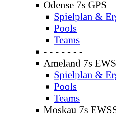
Odense 7s GPS
Spielplan & Er
Pools
Teams
- - - - - - -
Ameland 7s EW
Spielplan & Er
Pools
Teams
Moskau 7s EWS