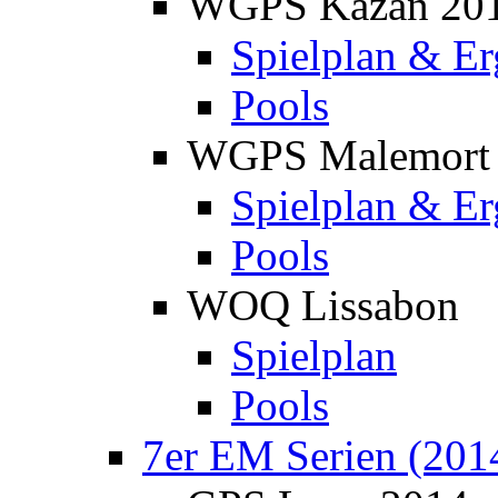
WGPS Kazan 20
Spielplan & Er
Pools
WGPS Malemort
Spielplan & Er
Pools
WOQ Lissabon
Spielplan
Pools
7er EM Serien (201