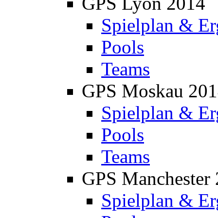
GPS Lyon 2014
Spielplan & Er
Pools
Teams
GPS Moskau 201
Spielplan & Er
Pools
Teams
GPS Manchester 
Spielplan & Er