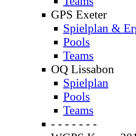
Teams
GPS Exeter
Spielplan & Er
Pools
Teams
OQ Lissabon
Spielplan
Pools
Teams
- - - - - - -