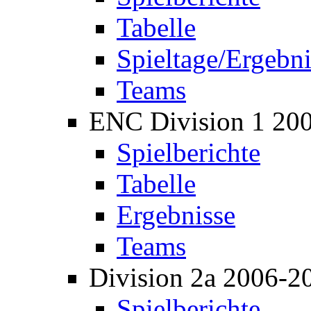
Tabelle
Spieltage/Ergebni
Teams
ENC Division 1 20
Spielberichte
Tabelle
Ergebnisse
Teams
Division 2a 2006-2
Spielberichte