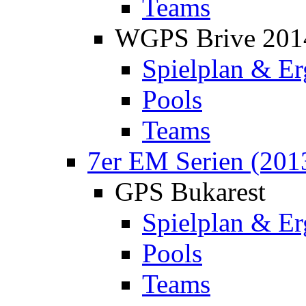
Teams
WGPS Brive 201
Spielplan & Er
Pools
Teams
7er EM Serien (201
GPS Bukarest
Spielplan & Er
Pools
Teams