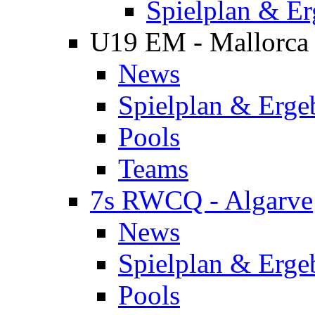
Spielplan & Er
U19 EM - Mallorca
News
Spielplan & Erge
Pools
Teams
7s RWCQ - Algarve
News
Spielplan & Erge
Pools