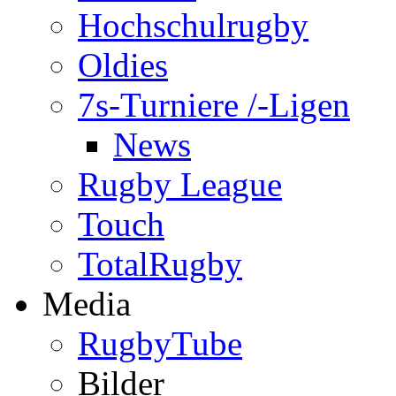
Hochschulrugby
Oldies
7s-Turniere /-Ligen
News
Rugby League
Touch
TotalRugby
Media
RugbyTube
Bilder