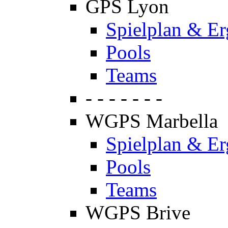
GPS Lyon
Spielplan & Er
Pools
Teams
- - - - - - -
WGPS Marbella
Spielplan & Er
Pools
Teams
WGPS Brive