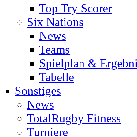
Top Try Scorer
Six Nations
News
Teams
Spielplan & Ergebni
Tabelle
Sonstiges
News
TotalRugby Fitness
Turniere