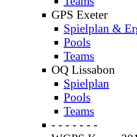
Teams
GPS Exeter
Spielplan & Er
Pools
Teams
OQ Lissabon
Spielplan
Pools
Teams
- - - - - - -