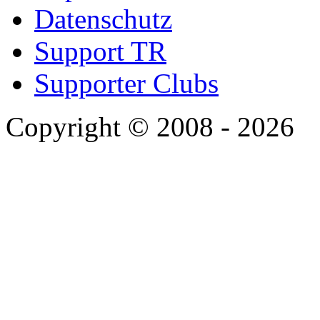
Datenschutz
Support TR
Supporter Clubs
Copyright © 2008 - 2026