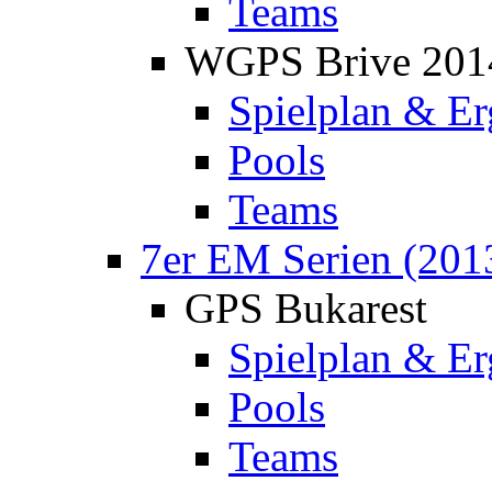
Teams
WGPS Brive 201
Spielplan & Er
Pools
Teams
7er EM Serien (201
GPS Bukarest
Spielplan & Er
Pools
Teams