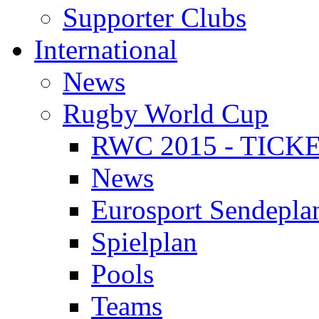
Supporter Clubs
International
News
Rugby World Cup
RWC 2015 - TICK
News
Eurosport Sendepla
Spielplan
Pools
Teams