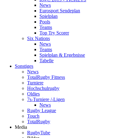
News
Eurosport Sendeplan
Spielplan
Pools
Teams
Top Try Scorer
Six Nations
News
Teams
Spielplan & Ergebnisse
Tabelle
Sonstiges
News
TotalRugby Fitness
Turniere
Hochschulrugby
Oldies
7s-Turniere /-Ligen
News
Rugby League
Touch
TotalRugby
Media
RugbyTube