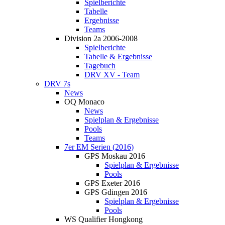
Spielberichte
Tabelle
Ergebnisse
Teams
Division 2a 2006-2008
Spielberichte
Tabelle & Ergebnisse
Tagebuch
DRV XV - Team
DRV 7s
News
OQ Monaco
News
Spielplan & Ergebnisse
Pools
Teams
7er EM Serien (2016)
GPS Moskau 2016
Spielplan & Ergebnisse
Pools
GPS Exeter 2016
GPS Gdingen 2016
Spielplan & Ergebnisse
Pools
WS Qualifier Hongkong