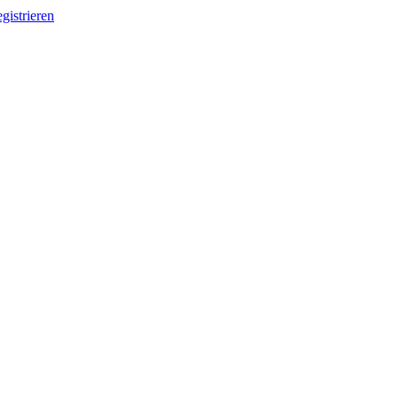
gistrieren