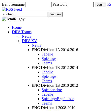
Benutzername
Passwort
Re
Home
DRV Teams
News
DRV XV
News
ENC Division 1A 2014-2016
Tabelle
Spieltage
Teams
ENC Division 1B 2012-2014
Tabelle
Spieltage
Teams
ENC Division 1B 2010-2012
Spielberichte
Tabelle
Spieltage/Ergebnisse
Teams
ENC Division 1 2008-2010