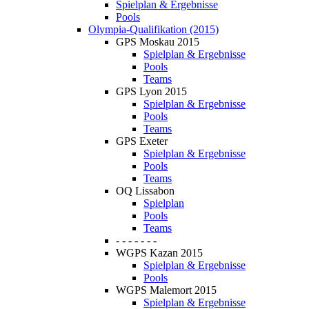
Spielplan & Ergebnisse
Pools
Olympia-Qualifikation (2015)
GPS Moskau 2015
Spielplan & Ergebnisse
Pools
Teams
GPS Lyon 2015
Spielplan & Ergebnisse
Pools
Teams
GPS Exeter
Spielplan & Ergebnisse
Pools
Teams
OQ Lissabon
Spielplan
Pools
Teams
- - - - - - -
WGPS Kazan 2015
Spielplan & Ergebnisse
Pools
WGPS Malemort 2015
Spielplan & Ergebnisse