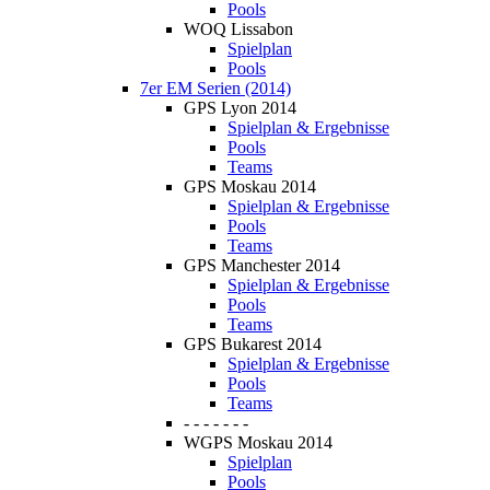
Pools
WOQ Lissabon
Spielplan
Pools
7er EM Serien (2014)
GPS Lyon 2014
Spielplan & Ergebnisse
Pools
Teams
GPS Moskau 2014
Spielplan & Ergebnisse
Pools
Teams
GPS Manchester 2014
Spielplan & Ergebnisse
Pools
Teams
GPS Bukarest 2014
Spielplan & Ergebnisse
Pools
Teams
- - - - - - -
WGPS Moskau 2014
Spielplan
Pools