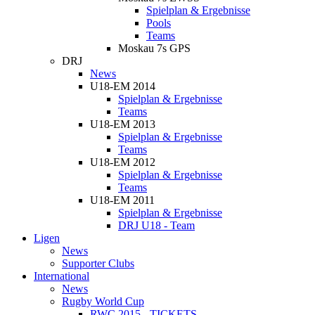
Spielplan & Ergebnisse
Pools
Teams
Moskau 7s GPS
DRJ
News
U18-EM 2014
Spielplan & Ergebnisse
Teams
U18-EM 2013
Spielplan & Ergebnisse
Teams
U18-EM 2012
Spielplan & Ergebnisse
Teams
U18-EM 2011
Spielplan & Ergebnisse
DRJ U18 - Team
Ligen
News
Supporter Clubs
International
News
Rugby World Cup
RWC 2015 - TICKETS