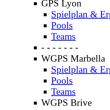
GPS Lyon
Spielplan & Er
Pools
Teams
- - - - - - -
WGPS Marbella
Spielplan & Er
Pools
Teams
WGPS Brive