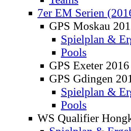
7er EM Serien (201
GPS Moskau 201
Spielplan & Er
Pools
GPS Exeter 2016
GPS Gdingen 20
Spielplan & Er
Pools
WS Qualifier Hong