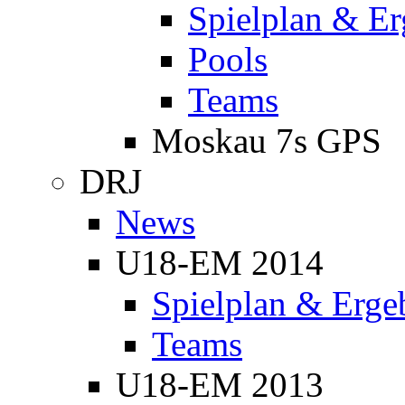
Spielplan & Er
Pools
Teams
Moskau 7s GPS
DRJ
News
U18-EM 2014
Spielplan & Erge
Teams
U18-EM 2013