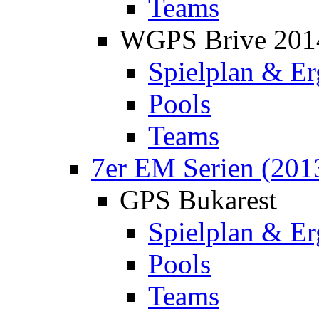
Teams
WGPS Brive 201
Spielplan & Er
Pools
Teams
7er EM Serien (201
GPS Bukarest
Spielplan & Er
Pools
Teams