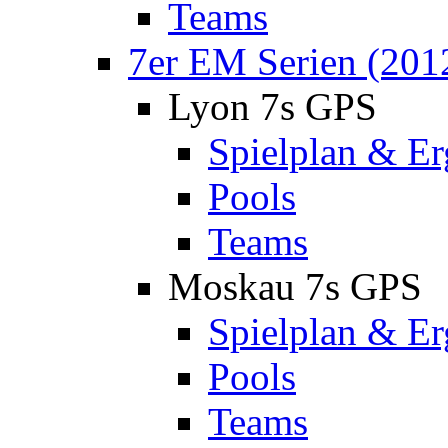
Teams
7er EM Serien (201
Lyon 7s GPS
Spielplan & Er
Pools
Teams
Moskau 7s GPS
Spielplan & Er
Pools
Teams