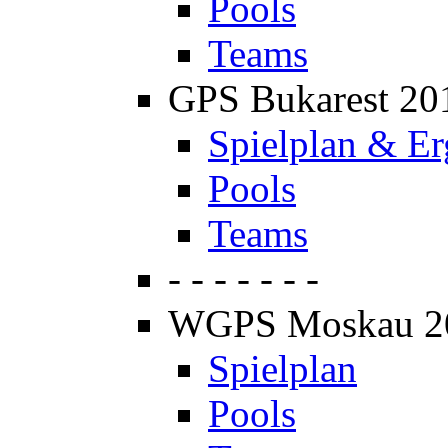
Pools
Teams
GPS Bukarest 20
Spielplan & Er
Pools
Teams
- - - - - - -
WGPS Moskau 2
Spielplan
Pools