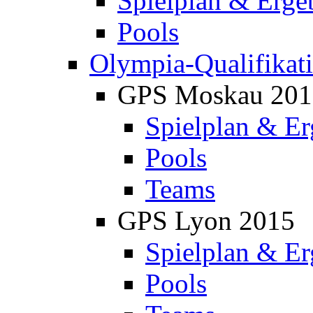
Spielplan & Erge
Pools
Olympia-Qualifikat
GPS Moskau 201
Spielplan & Er
Pools
Teams
GPS Lyon 2015
Spielplan & Er
Pools