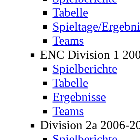
Tabelle
Spieltage/Ergebni
Teams
ENC Division 1 20
Spielberichte
Tabelle
Ergebnisse
Teams
Division 2a 2006-2
Spielberichte