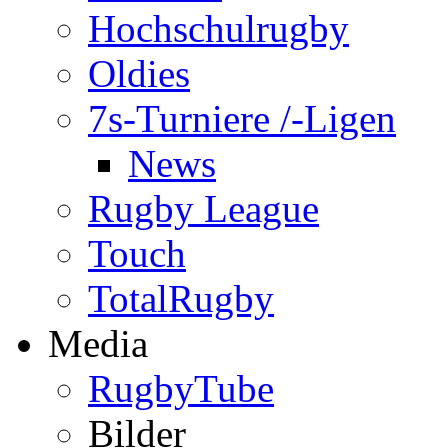
Hochschulrugby
Oldies
7s-Turniere /-Ligen
News
Rugby League
Touch
TotalRugby
Media
RugbyTube
Bilder