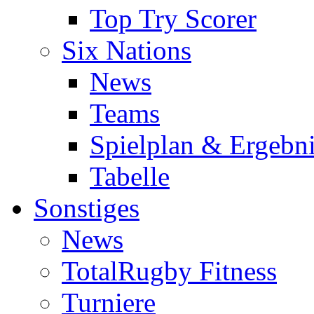
Top Try Scorer
Six Nations
News
Teams
Spielplan & Ergebni
Tabelle
Sonstiges
News
TotalRugby Fitness
Turniere