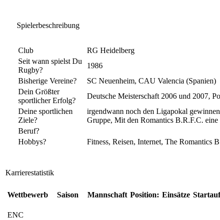
Spielerbeschreibung
Club
RG Heidelberg
Seit wann spielst Du
1986
Rugby?
Bisherige Vereine?
SC Neuenheim, CAU Valencia (Spanien)
Dein Größter
Deutsche Meisterschaft 2006 und 2007, Po
sportlicher Erfolg?
Deine sportlichen
irgendwann noch den Ligapokal gewinnen d
Ziele?
Gruppe, Mit den Romantics B.R.F.C. eine 
Beruf?
Hobbys?
Fitness, Reisen, Internet, The Romantics 
Karrierestatistik
Wettbewerb
Saison
Mannschaft
Position:
Einsätze
Startauf
ENC