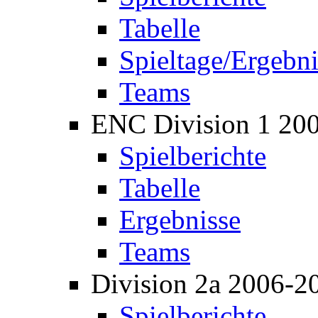
Tabelle
Spieltage/Ergebni
Teams
ENC Division 1 20
Spielberichte
Tabelle
Ergebnisse
Teams
Division 2a 2006-2
Spielberichte