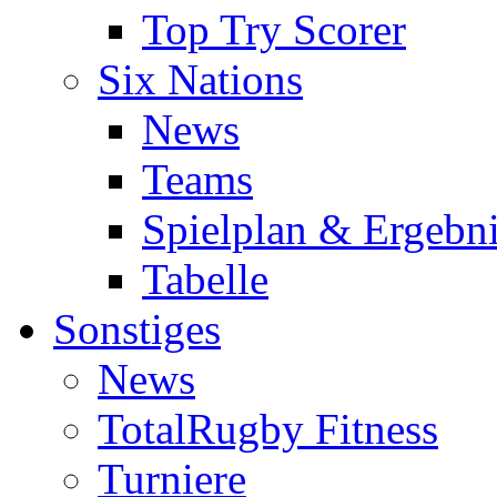
Top Try Scorer
Six Nations
News
Teams
Spielplan & Ergebni
Tabelle
Sonstiges
News
TotalRugby Fitness
Turniere