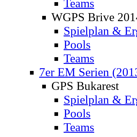
Teams
WGPS Brive 201
Spielplan & Er
Pools
Teams
7er EM Serien (201
GPS Bukarest
Spielplan & Er
Pools
Teams