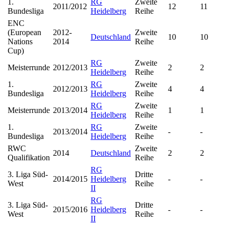
1.
RG
Zweite
2011/2012
12
11
Bundesliga
Heidelberg
Reihe
ENC
(European
2012-
Zweite
Deutschland
10
10
Nations
2014
Reihe
Cup)
RG
Zweite
Meisterrunde
2012/2013
2
2
Heidelberg
Reihe
1.
RG
Zweite
2012/2013
4
4
Bundesliga
Heidelberg
Reihe
RG
Zweite
Meisterrunde
2013/2014
1
1
Heidelberg
Reihe
1.
RG
Zweite
2013/2014
-
-
Bundesliga
Heidelberg
Reihe
RWC
Zweite
2014
Deutschland
2
2
Qualifikation
Reihe
RG
3. Liga Süd-
Dritte
2014/2015
Heidelberg
-
-
West
Reihe
II
RG
3. Liga Süd-
Dritte
2015/2016
Heidelberg
-
-
West
Reihe
II