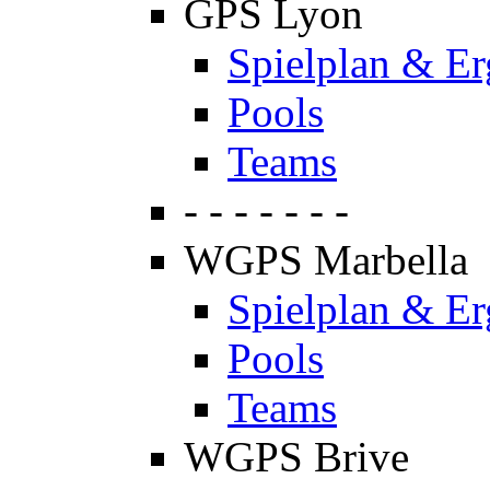
GPS Lyon
Spielplan & Er
Pools
Teams
- - - - - - -
WGPS Marbella
Spielplan & Er
Pools
Teams
WGPS Brive