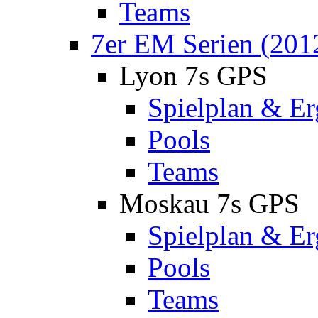
Teams
7er EM Serien (201
Lyon 7s GPS
Spielplan & Er
Pools
Teams
Moskau 7s GPS
Spielplan & Er
Pools
Teams