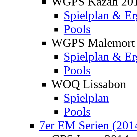
WGPS Kazan 20
Spielplan & Er
Pools
WGPS Malemort
Spielplan & Er
Pools
WOQ Lissabon
Spielplan
Pools
7er EM Serien (201