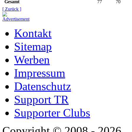
Gesamt
77
70
[ Zurück ]
Kontakt
Sitemap
Werben
Impressum
Datenschutz
Support TR
Supporter Clubs
Copyright © 2008 - 2026