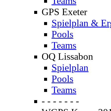
Teams
GPS Exeter
Spielplan & Er
Pools
Teams
OQ Lissabon
Spielplan
Pools
Teams
- - - - - - -