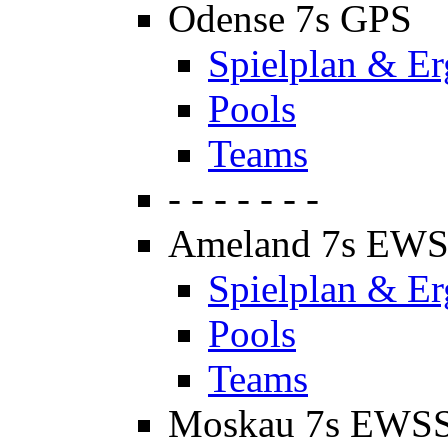
Odense 7s GPS
Spielplan & Er
Pools
Teams
- - - - - - -
Ameland 7s EW
Spielplan & Er
Pools
Teams
Moskau 7s EWS