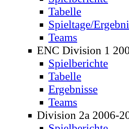
Tabelle
Spieltage/Ergebni
Teams
ENC Division 1 20
Spielberichte
Tabelle
Ergebnisse
Teams
Division 2a 2006-2
Spielberichte