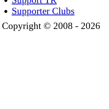
Supporter Clubs
Copyright © 2008 - 2026