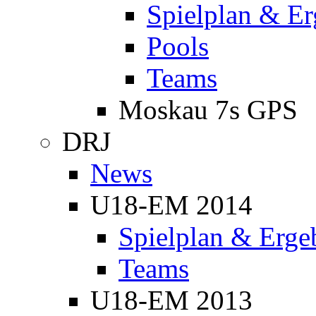
Spielplan & Er
Pools
Teams
Moskau 7s GPS
DRJ
News
U18-EM 2014
Spielplan & Erge
Teams
U18-EM 2013