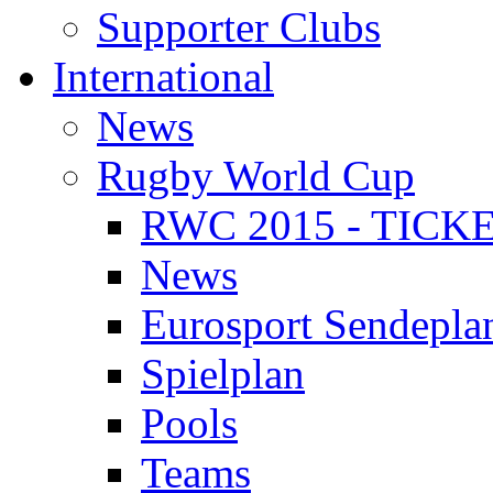
Supporter Clubs
International
News
Rugby World Cup
RWC 2015 - TICK
News
Eurosport Sendepla
Spielplan
Pools
Teams