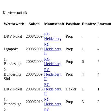
Karrierestatistik
Wettbewerb
Saison
Mannschaft
Position:
Einsätze
Startauf
RG
DRV Pokal
2008/2009
Prop
-
-
Heidelberg
RG
Ligapokal
2008/2009
Heidelberg
Prop
1
-
II
1.
RG
2008/2009
Prop
6
5
Bundesliga
Heidelberg
2.
RG
Bundesliga
2008/2009
Heidelberg
Prop
4
4
Süd
II
RG
DRV Pokal
2009/2010
Heidelberg
Hakler
1
1
II
1.
RG
2009/2010
Prop
3
2
Bundesliga
Heidelberg
2.
RG