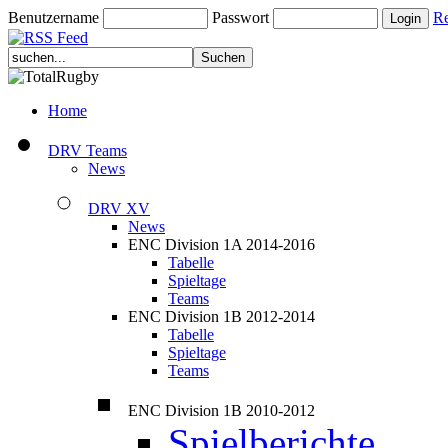
Benutzername
Passwort
Re
Home
DRV Teams
News
DRV XV
News
ENC Division 1A 2014-2016
Tabelle
Spieltage
Teams
ENC Division 1B 2012-2014
Tabelle
Spieltage
Teams
ENC Division 1B 2010-2012
Spielberichte