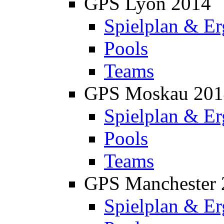
GPS Lyon 2014
Spielplan & Er
Pools
Teams
GPS Moskau 201
Spielplan & Er
Pools
Teams
GPS Manchester 
Spielplan & Er