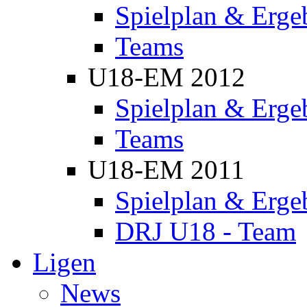
Spielplan & Erge
Teams
U18-EM 2012
Spielplan & Erge
Teams
U18-EM 2011
Spielplan & Erge
DRJ U18 - Team
Ligen
News