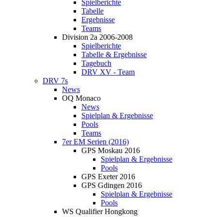
Spielberichte
Tabelle
Ergebnisse
Teams
Division 2a 2006-2008
Spielberichte
Tabelle & Ergebnisse
Tagebuch
DRV XV - Team
DRV 7s
News
OQ Monaco
News
Spielplan & Ergebnisse
Pools
Teams
7er EM Serien (2016)
GPS Moskau 2016
Spielplan & Ergebnisse
Pools
GPS Exeter 2016
GPS Gdingen 2016
Spielplan & Ergebnisse
Pools
WS Qualifier Hongkong