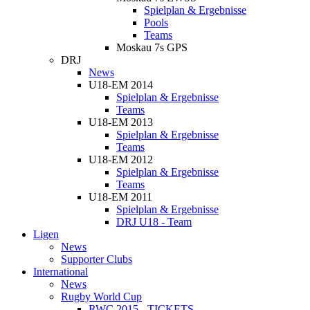
Spielplan & Ergebnisse
Pools
Teams
Moskau 7s GPS
DRJ
News
U18-EM 2014
Spielplan & Ergebnisse
Teams
U18-EM 2013
Spielplan & Ergebnisse
Teams
U18-EM 2012
Spielplan & Ergebnisse
Teams
U18-EM 2011
Spielplan & Ergebnisse
DRJ U18 - Team
Ligen
News
Supporter Clubs
International
News
Rugby World Cup
RWC 2015 - TICKETS