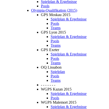
Spielplan & Ergebnisse
Pools
Olympia-Qualifikation (2015)
GPS Moskau 2015
Spielplan & Ergebnisse
Pools
Teams
GPS Lyon 2015
Spielplan & Ergebnisse
Pools
Teams
GPS Exeter
Spielplan & Ergebnisse
Pools
Teams
OQ Lissabon
Spielplan
Pools
Teams
- - - - - - -
WGPS Kazan 2015
Spielplan & Ergebnisse
Pools
WGPS Malemort 2015
Spielplan & Ergebnisse