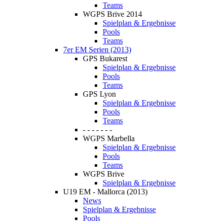
Teams
WGPS Brive 2014
Spielplan & Ergebnisse
Pools
Teams
7er EM Serien (2013)
GPS Bukarest
Spielplan & Ergebnisse
Pools
Teams
GPS Lyon
Spielplan & Ergebnisse
Pools
Teams
- - - - - - -
WGPS Marbella
Spielplan & Ergebnisse
Pools
Teams
WGPS Brive
Spielplan & Ergebnisse
U19 EM - Mallorca (2013)
News
Spielplan & Ergebnisse
Pools