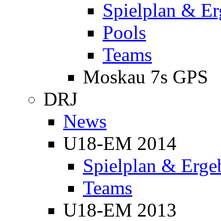
Spielplan & Er
Pools
Teams
Moskau 7s GPS
DRJ
News
U18-EM 2014
Spielplan & Erge
Teams
U18-EM 2013