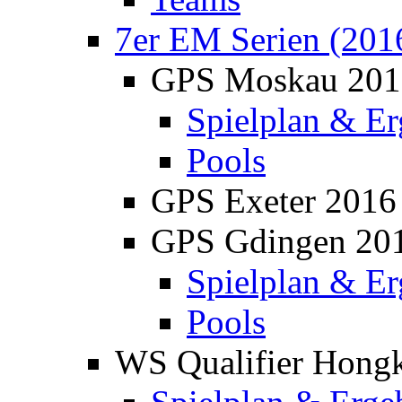
7er EM Serien (201
GPS Moskau 201
Spielplan & Er
Pools
GPS Exeter 2016
GPS Gdingen 20
Spielplan & Er
Pools
WS Qualifier Hong