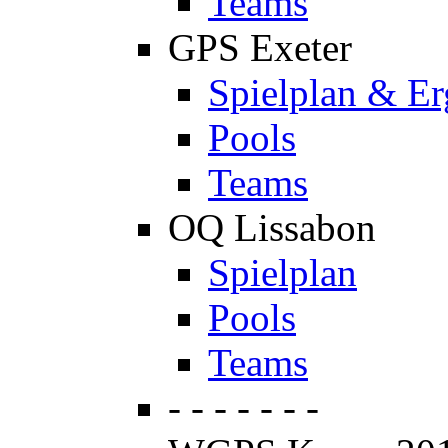
Teams
GPS Exeter
Spielplan & Er
Pools
Teams
OQ Lissabon
Spielplan
Pools
Teams
- - - - - - -