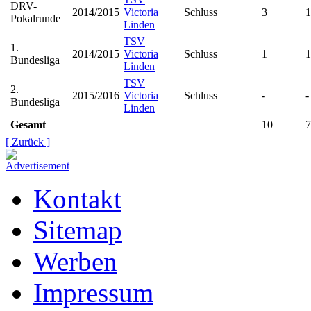
DRV-
2014/2015
Victoria
Schluss
3
1
Pokalrunde
Linden
TSV
1.
2014/2015
Victoria
Schluss
1
1
Bundesliga
Linden
TSV
2.
2015/2016
Victoria
Schluss
-
-
Bundesliga
Linden
Gesamt
10
7
[ Zurück ]
Kontakt
Sitemap
Werben
Impressum