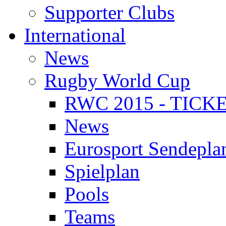
Supporter Clubs
International
News
Rugby World Cup
RWC 2015 - TICK
News
Eurosport Sendepla
Spielplan
Pools
Teams