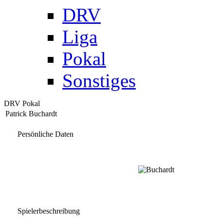
DRV
Liga
Pokal
Sonstiges
DRV Pokal
Patrick Buchardt
Persönliche Daten
Spielerbeschreibung