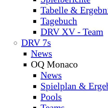
Tabelle & Ergebn
Tagebuch
DRV XV - Team
DRV 7s
News
OQ Monaco
News
Spielplan & Erge
Pools
Teams