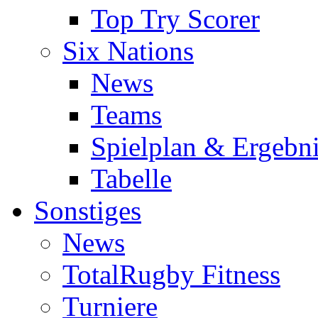
Top Try Scorer
Six Nations
News
Teams
Spielplan & Ergebni
Tabelle
Sonstiges
News
TotalRugby Fitness
Turniere