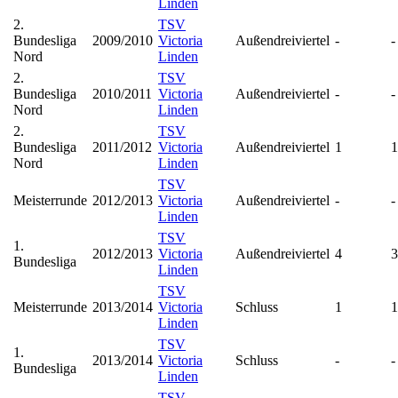
Linden
2.
TSV
Bundesliga
2009/2010
Victoria
Außendreiviertel
-
-
Nord
Linden
2.
TSV
Bundesliga
2010/2011
Victoria
Außendreiviertel
-
-
Nord
Linden
2.
TSV
Bundesliga
2011/2012
Victoria
Außendreiviertel
1
1
Nord
Linden
TSV
Meisterrunde
2012/2013
Victoria
Außendreiviertel
-
-
Linden
TSV
1.
2012/2013
Victoria
Außendreiviertel
4
3
Bundesliga
Linden
TSV
Meisterrunde
2013/2014
Victoria
Schluss
1
1
Linden
TSV
1.
2013/2014
Victoria
Schluss
-
-
Bundesliga
Linden
TSV