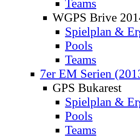
Teams
WGPS Brive 201
Spielplan & Er
Pools
Teams
7er EM Serien (201
GPS Bukarest
Spielplan & Er
Pools
Teams