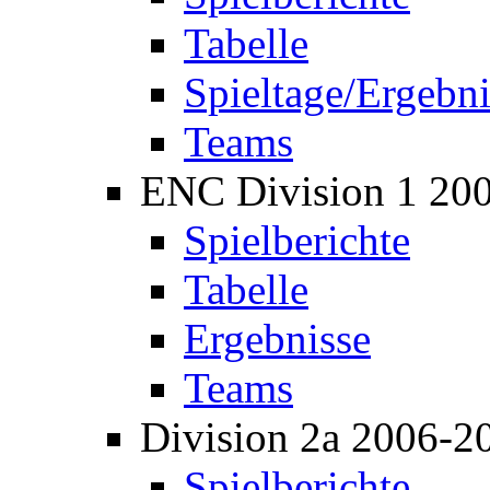
Tabelle
Spieltage/Ergebni
Teams
ENC Division 1 20
Spielberichte
Tabelle
Ergebnisse
Teams
Division 2a 2006-2
Spielberichte