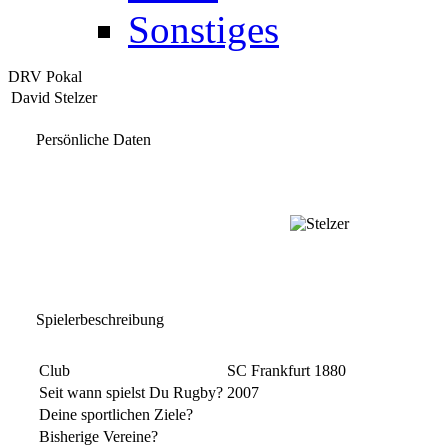
Sonstiges
DRV Pokal
David Stelzer
Persönliche Daten
Spielerbeschreibung
Club
SC Frankfurt 1880
Seit wann spielst Du Rugby?
2007
Deine sportlichen Ziele?
Bisherige Vereine?