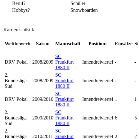
Beruf?
Schüler
Hobbys?
Snowboarden
Karrierestatistik
Wettbewerb
Saison
Mannschaft
Position:
Einsätze
St
SC
DRV Pokal
2008/2009
Frankfurt
Innendreiviertel
-
-
1880 II
2.
SC
Bundesliga
2008/2009
Frankfurt
Innendreiviertel
-
-
Süd
1880 II
SC
DRV Pokal
2009/2010
Frankfurt
Innendreiviertel
1
1
1880 II
2.
SC
Bundesliga
2009/2010
Frankfurt
Innendreiviertel
6
5
Süd
1880 II
2.
SC
Bundesliga
2010/2011
Frankfurt
Innendreiviertel
2
2