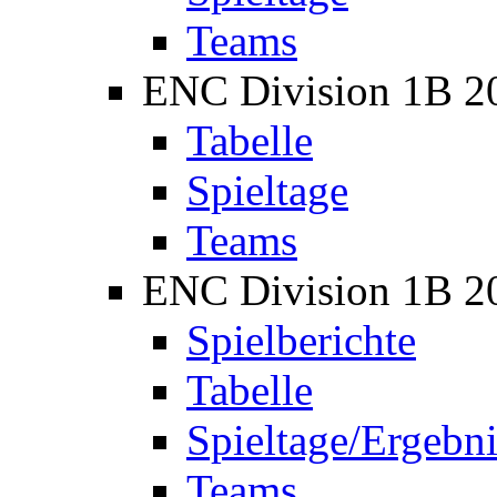
Teams
ENC Division 1B 2
Tabelle
Spieltage
Teams
ENC Division 1B 2
Spielberichte
Tabelle
Spieltage/Ergebni
Teams