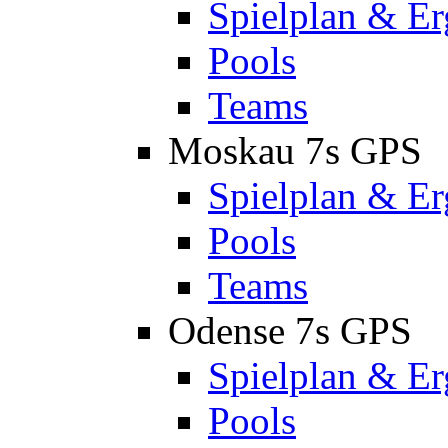
Spielplan & Er
Pools
Teams
Moskau 7s GPS
Spielplan & Er
Pools
Teams
Odense 7s GPS
Spielplan & Er
Pools