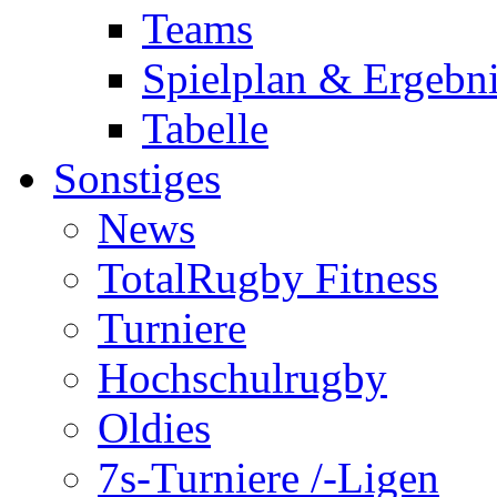
Teams
Spielplan & Ergebni
Tabelle
Sonstiges
News
TotalRugby Fitness
Turniere
Hochschulrugby
Oldies
7s-Turniere /-Ligen