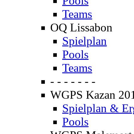
Pools
Teams
OQ Lissabon
Spielplan
Pools
Teams
- - - - - - -
WGPS Kazan 20
Spielplan & Er
Pools