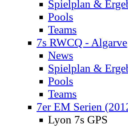
Spielplan & Erge
Pools
Teams
7s RWCQ - Algarve
News
Spielplan & Erge
Pools
Teams
7er EM Serien (201
Lyon 7s GPS