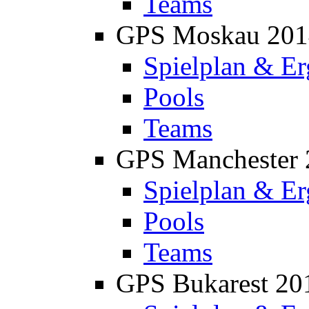
Teams
GPS Moskau 201
Spielplan & Er
Pools
Teams
GPS Manchester 
Spielplan & Er
Pools
Teams
GPS Bukarest 20