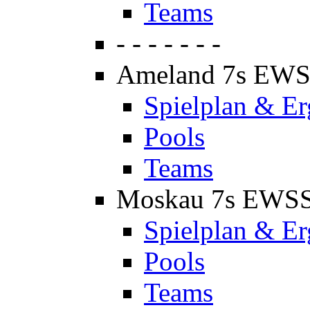
Teams
- - - - - - -
Ameland 7s EW
Spielplan & Er
Pools
Teams
Moskau 7s EWS
Spielplan & Er
Pools
Teams