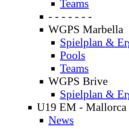
Teams
- - - - - - -
WGPS Marbella
Spielplan & Er
Pools
Teams
WGPS Brive
Spielplan & Er
U19 EM - Mallorca
News