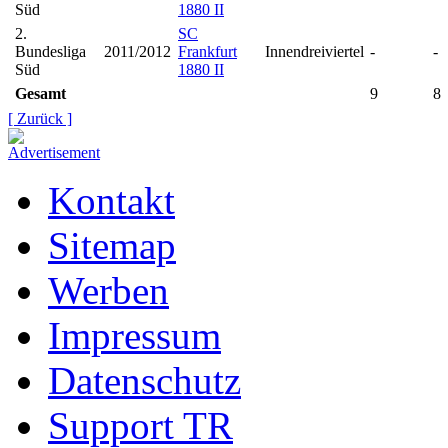
Süd
1880 II
2.
SC
Bundesliga
2011/2012
Frankfurt
Innendreiviertel
-
-
Süd
1880 II
Gesamt
9
8
[ Zurück ]
Kontakt
Sitemap
Werben
Impressum
Datenschutz
Support TR