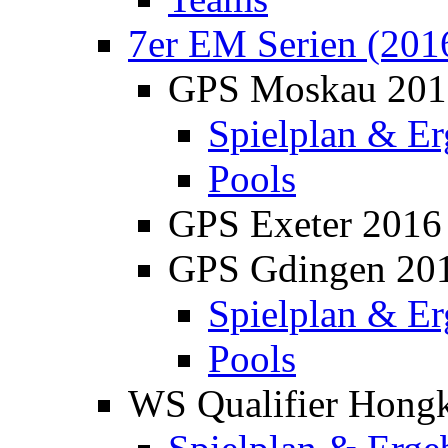
7er EM Serien (201
GPS Moskau 201
Spielplan & Er
Pools
GPS Exeter 2016
GPS Gdingen 20
Spielplan & Er
Pools
WS Qualifier Hong