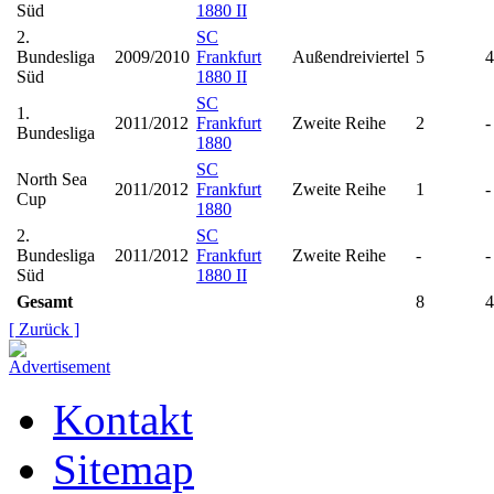
Süd
1880 II
2.
SC
Bundesliga
2009/2010
Frankfurt
Außendreiviertel
5
4
Süd
1880 II
SC
1.
2011/2012
Frankfurt
Zweite Reihe
2
-
Bundesliga
1880
SC
North Sea
2011/2012
Frankfurt
Zweite Reihe
1
-
Cup
1880
2.
SC
Bundesliga
2011/2012
Frankfurt
Zweite Reihe
-
-
Süd
1880 II
Gesamt
8
4
[ Zurück ]
Kontakt
Sitemap