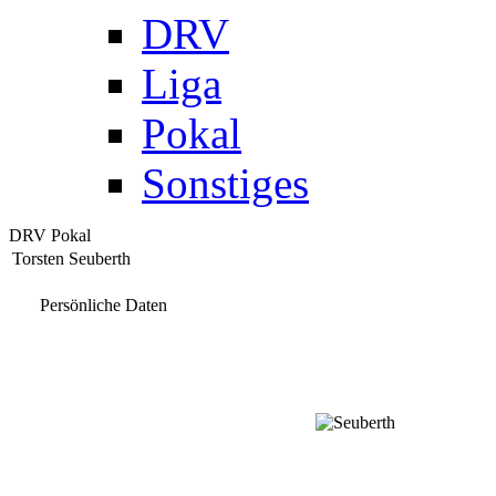
DRV
Liga
Pokal
Sonstiges
DRV Pokal
Torsten Seuberth
Persönliche Daten