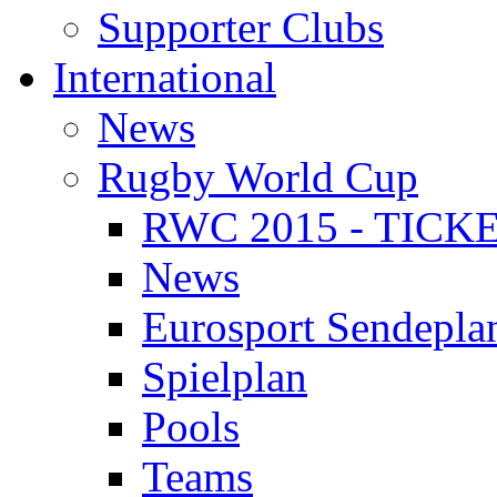
Supporter Clubs
International
News
Rugby World Cup
RWC 2015 - TICK
News
Eurosport Sendepla
Spielplan
Pools
Teams