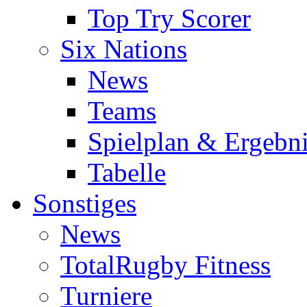
Top Try Scorer
Six Nations
News
Teams
Spielplan & Ergebni
Tabelle
Sonstiges
News
TotalRugby Fitness
Turniere