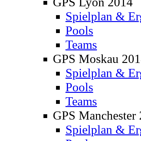
GPS Lyon 2014
Spielplan & Er
Pools
Teams
GPS Moskau 201
Spielplan & Er
Pools
Teams
GPS Manchester 
Spielplan & Er