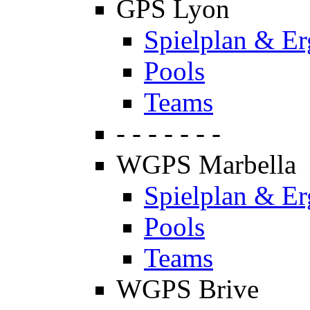
GPS Lyon
Spielplan & Er
Pools
Teams
- - - - - - -
WGPS Marbella
Spielplan & Er
Pools
Teams
WGPS Brive