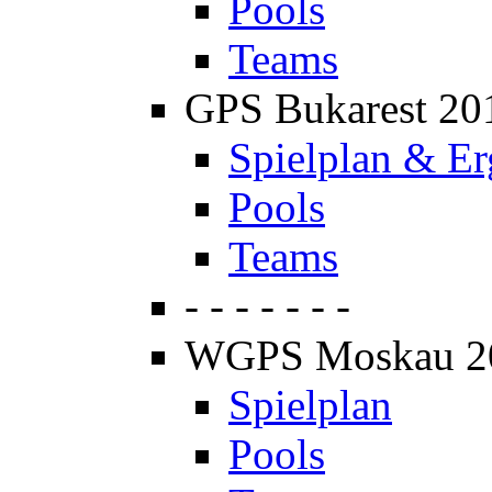
Pools
Teams
GPS Bukarest 20
Spielplan & Er
Pools
Teams
- - - - - - -
WGPS Moskau 2
Spielplan
Pools