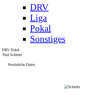
DRV
Liga
Pokal
Sonstiges
DRV Pokal
Paul Schieler
Persönliche Daten