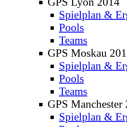
GPS Lyon 2014
Spielplan & Er
Pools
Teams
GPS Moskau 201
Spielplan & Er
Pools
Teams
GPS Manchester 
Spielplan & Er