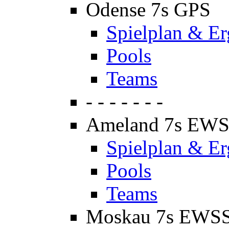
Odense 7s GPS
Spielplan & Er
Pools
Teams
- - - - - - -
Ameland 7s EW
Spielplan & Er
Pools
Teams
Moskau 7s EWS