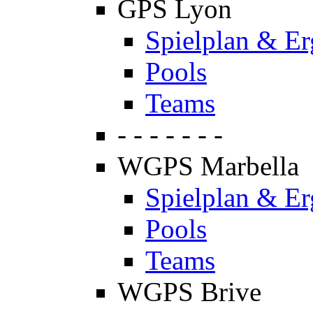
GPS Lyon
Spielplan & Er
Pools
Teams
- - - - - - -
WGPS Marbella
Spielplan & Er
Pools
Teams
WGPS Brive