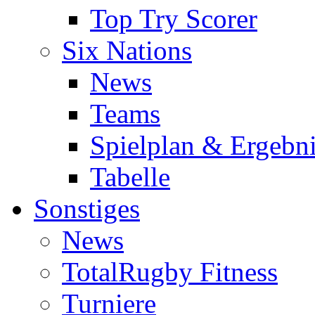
Top Try Scorer
Six Nations
News
Teams
Spielplan & Ergebni
Tabelle
Sonstiges
News
TotalRugby Fitness
Turniere