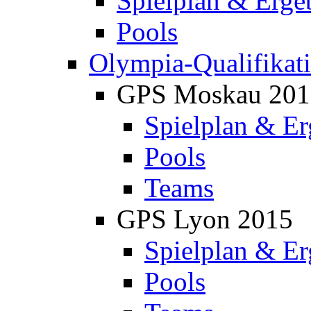
Spielplan & Erge
Pools
Olympia-Qualifikat
GPS Moskau 201
Spielplan & Er
Pools
Teams
GPS Lyon 2015
Spielplan & Er
Pools