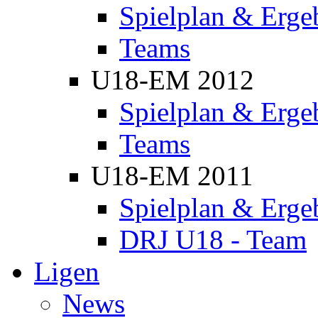
Spielplan & Erge
Teams
U18-EM 2012
Spielplan & Erge
Teams
U18-EM 2011
Spielplan & Erge
DRJ U18 - Team
Ligen
News