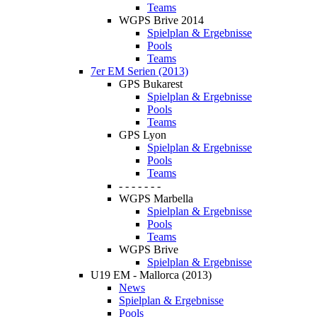
Teams
WGPS Brive 2014
Spielplan & Ergebnisse
Pools
Teams
7er EM Serien (2013)
GPS Bukarest
Spielplan & Ergebnisse
Pools
Teams
GPS Lyon
Spielplan & Ergebnisse
Pools
Teams
- - - - - - -
WGPS Marbella
Spielplan & Ergebnisse
Pools
Teams
WGPS Brive
Spielplan & Ergebnisse
U19 EM - Mallorca (2013)
News
Spielplan & Ergebnisse
Pools