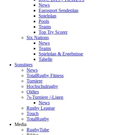
News
Eurosport Sendeplan
Spielplan
Pools
Teams
Top Try Scorer
Six Nations
News
Teams
Spielplan & Ergebnisse
Tabelle
Sonstiges
News
TotalRugby Fitness
Turniere
Hochschulrugby
Oldies
7s-Turniere /-Ligen
News
Rugby League
Touch
TotalRugby
Media
RugbyTube