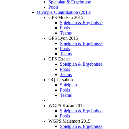
Spielplan & Ergebnisse
Pools
Olympia-Qualifikation (2015)
GPS Moskau 2015
Spielplan & Ergebnisse
Pools
Teams
GPS Lyon 2015
Spielplan & Ergebnisse
Pools
Teams
GPS Exeter
Spielplan & Ergebnisse
Pools
Teams
OQ Lissabon
Spielplan
Pools
Teams
- - - - - - -
WGPS Kazan 2015
Spielplan & Ergebnisse
Pools
WGPS Malemort 2015
Spielplan & Ergebnisse