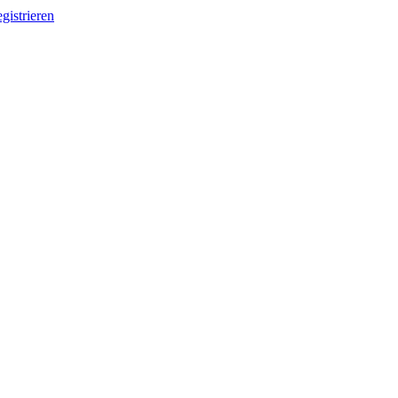
gistrieren