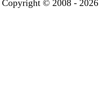
Copyright © 2008 - 2026