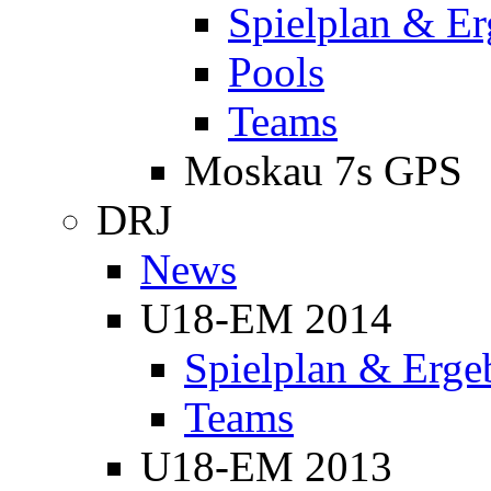
Spielplan & Er
Pools
Teams
Moskau 7s GPS
DRJ
News
U18-EM 2014
Spielplan & Erge
Teams
U18-EM 2013