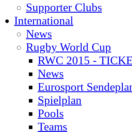
Supporter Clubs
International
News
Rugby World Cup
RWC 2015 - TICK
News
Eurosport Sendepla
Spielplan
Pools
Teams