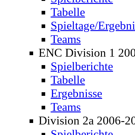
Tabelle
Spieltage/Ergebni
Teams
ENC Division 1 20
Spielberichte
Tabelle
Ergebnisse
Teams
Division 2a 2006-2
Spielberichte