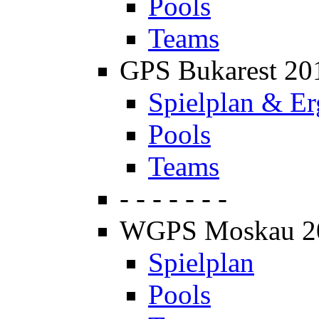
Pools
Teams
GPS Bukarest 20
Spielplan & Er
Pools
Teams
- - - - - - -
WGPS Moskau 2
Spielplan
Pools