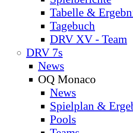
Tabelle & Ergebn
Tagebuch
DRV XV - Team
DRV 7s
News
OQ Monaco
News
Spielplan & Erge
Pools
Teams