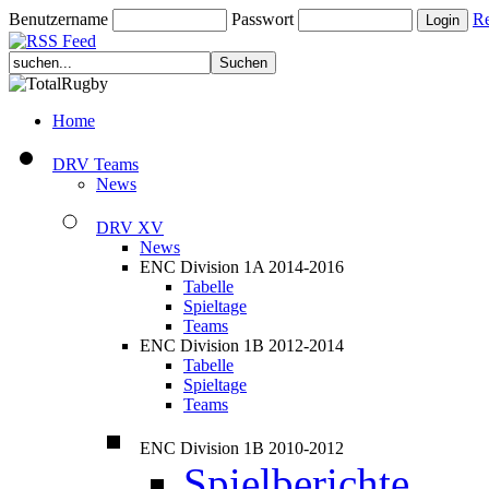
Benutzername
Passwort
Re
Home
DRV Teams
News
DRV XV
News
ENC Division 1A 2014-2016
Tabelle
Spieltage
Teams
ENC Division 1B 2012-2014
Tabelle
Spieltage
Teams
ENC Division 1B 2010-2012
Spielberichte