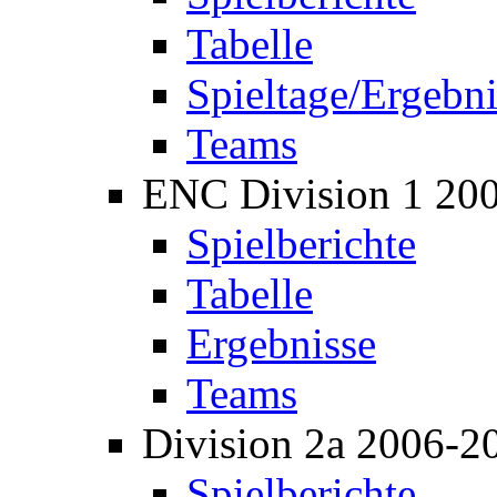
Tabelle
Spieltage/Ergebni
Teams
ENC Division 1 20
Spielberichte
Tabelle
Ergebnisse
Teams
Division 2a 2006-2
Spielberichte