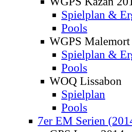
WGPS Kazan 20
Spielplan & Er
Pools
WGPS Malemort
Spielplan & Er
Pools
WOQ Lissabon
Spielplan
Pools
7er EM Serien (201