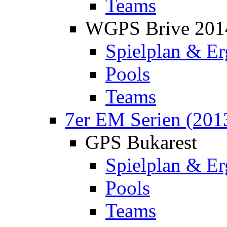
Teams
WGPS Brive 201
Spielplan & Er
Pools
Teams
7er EM Serien (201
GPS Bukarest
Spielplan & Er
Pools
Teams