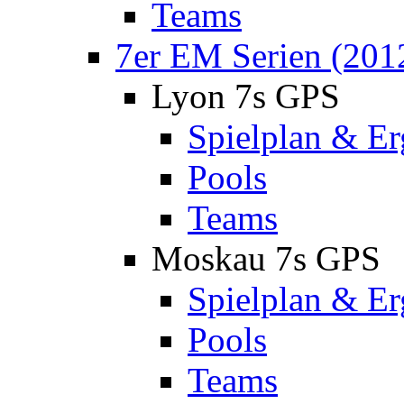
Teams
7er EM Serien (201
Lyon 7s GPS
Spielplan & Er
Pools
Teams
Moskau 7s GPS
Spielplan & Er
Pools
Teams