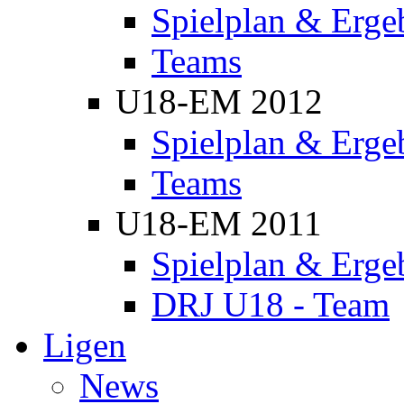
Spielplan & Erge
Teams
U18-EM 2012
Spielplan & Erge
Teams
U18-EM 2011
Spielplan & Erge
DRJ U18 - Team
Ligen
News