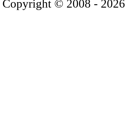
Copyright © 2008 - 2026