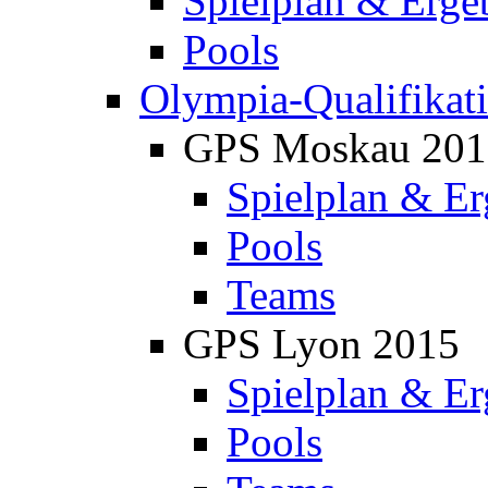
Spielplan & Erge
Pools
Olympia-Qualifikat
GPS Moskau 201
Spielplan & Er
Pools
Teams
GPS Lyon 2015
Spielplan & Er
Pools