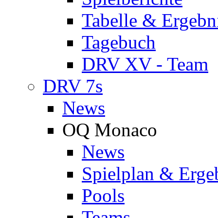
Tabelle & Ergebn
Tagebuch
DRV XV - Team
DRV 7s
News
OQ Monaco
News
Spielplan & Erge
Pools
Teams