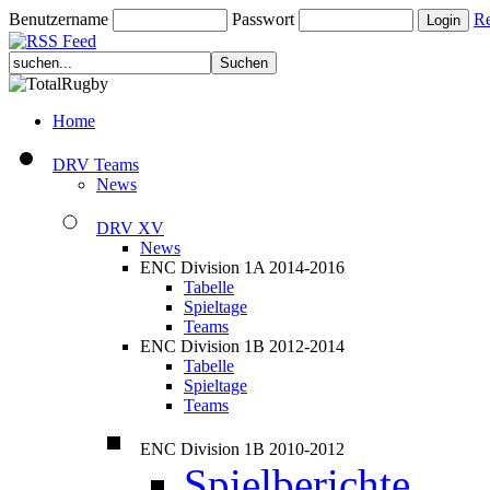
Benutzername
Passwort
Re
Home
DRV Teams
News
DRV XV
News
ENC Division 1A 2014-2016
Tabelle
Spieltage
Teams
ENC Division 1B 2012-2014
Tabelle
Spieltage
Teams
ENC Division 1B 2010-2012
Spielberichte