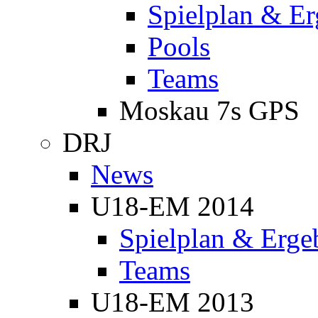
Spielplan & Er
Pools
Teams
Moskau 7s GPS
DRJ
News
U18-EM 2014
Spielplan & Erge
Teams
U18-EM 2013