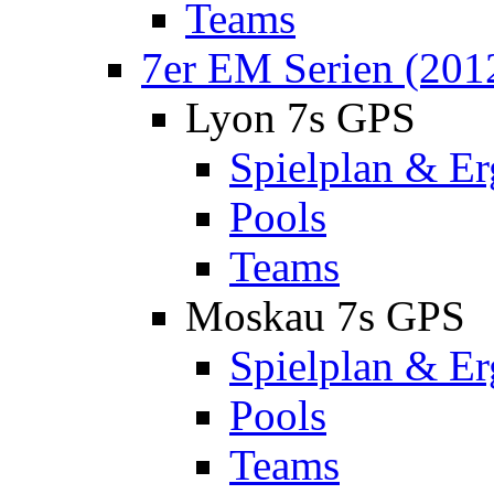
Teams
7er EM Serien (201
Lyon 7s GPS
Spielplan & Er
Pools
Teams
Moskau 7s GPS
Spielplan & Er
Pools
Teams