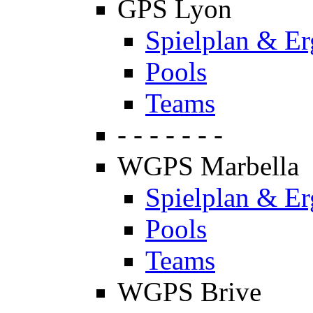
GPS Lyon
Spielplan & Er
Pools
Teams
- - - - - - -
WGPS Marbella
Spielplan & Er
Pools
Teams
WGPS Brive