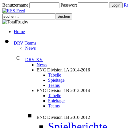
Benutzername
Passwort
Re
Home
DRV Teams
News
DRV XV
News
ENC Division 1A 2014-2016
Tabelle
Spieltage
Teams
ENC Division 1B 2012-2014
Tabelle
Spieltage
Teams
ENC Division 1B 2010-2012
Spielberichte