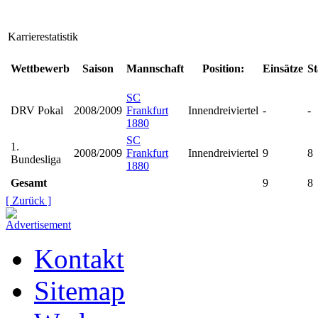
Karrierestatistik
Wettbewerb
Saison
Mannschaft
Position:
Einsätze
St
SC
DRV Pokal
2008/2009
Frankfurt
Innendreiviertel
-
-
1880
SC
1.
2008/2009
Frankfurt
Innendreiviertel
9
8
Bundesliga
1880
Gesamt
9
8
[ Zurück ]
Kontakt
Sitemap