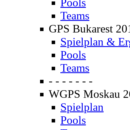
Pools
Teams
GPS Bukarest 20
Spielplan & Er
Pools
Teams
- - - - - - -
WGPS Moskau 2
Spielplan
Pools