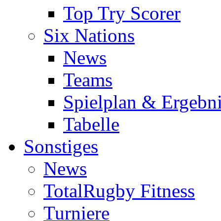
Top Try Scorer
Six Nations
News
Teams
Spielplan & Ergebni
Tabelle
Sonstiges
News
TotalRugby Fitness
Turniere