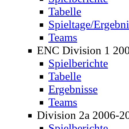
Tabelle
Spieltage/Ergebni
Teams
ENC Division 1 20
Spielberichte
Tabelle
Ergebnisse
Teams
Division 2a 2006-2
Spielberichte