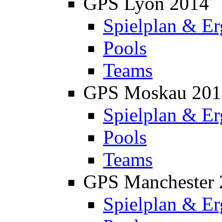
GPS Lyon 2014
Spielplan & Er
Pools
Teams
GPS Moskau 201
Spielplan & Er
Pools
Teams
GPS Manchester 
Spielplan & Er