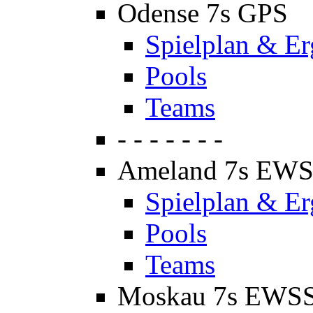
Odense 7s GPS
Spielplan & Er
Pools
Teams
- - - - - - -
Ameland 7s EW
Spielplan & Er
Pools
Teams
Moskau 7s EWS