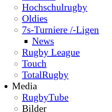
Hochschulrugby
Oldies
7s-Turniere /-Ligen
News
Rugby League
Touch
TotalRugby
Media
RugbyTube
Bilder