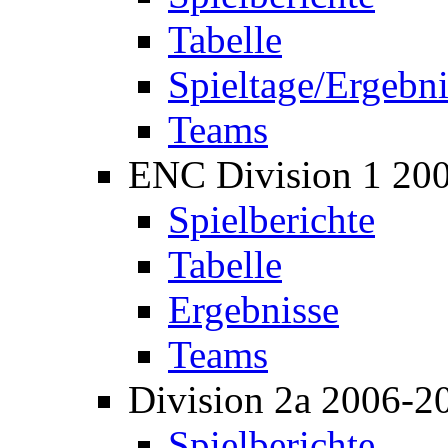
Tabelle
Spieltage/Ergebni
Teams
ENC Division 1 20
Spielberichte
Tabelle
Ergebnisse
Teams
Division 2a 2006-2
Spielberichte