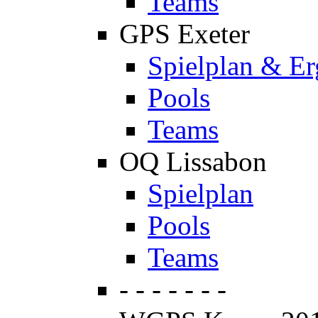
Teams
GPS Exeter
Spielplan & Er
Pools
Teams
OQ Lissabon
Spielplan
Pools
Teams
- - - - - - -