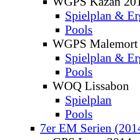
WGPS Kazan 20
Spielplan & Er
Pools
WGPS Malemort
Spielplan & Er
Pools
WOQ Lissabon
Spielplan
Pools
7er EM Serien (201