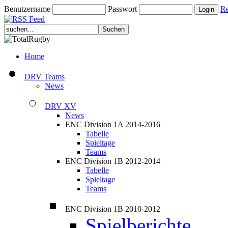
Benutzername
Passwort
Re
Home
DRV Teams
News
DRV XV
News
ENC Division 1A 2014-2016
Tabelle
Spieltage
Teams
ENC Division 1B 2012-2014
Tabelle
Spieltage
Teams
ENC Division 1B 2010-2012
Spielberichte