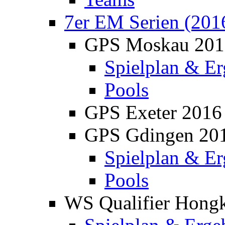
7er EM Serien (201
GPS Moskau 201
Spielplan & Er
Pools
GPS Exeter 2016
GPS Gdingen 20
Spielplan & Er
Pools
WS Qualifier Hong