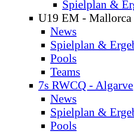
Spielplan & Er
U19 EM - Mallorca
News
Spielplan & Erge
Pools
Teams
7s RWCQ - Algarve
News
Spielplan & Erge
Pools