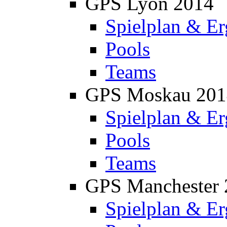
GPS Lyon 2014
Spielplan & Er
Pools
Teams
GPS Moskau 201
Spielplan & Er
Pools
Teams
GPS Manchester 
Spielplan & Er