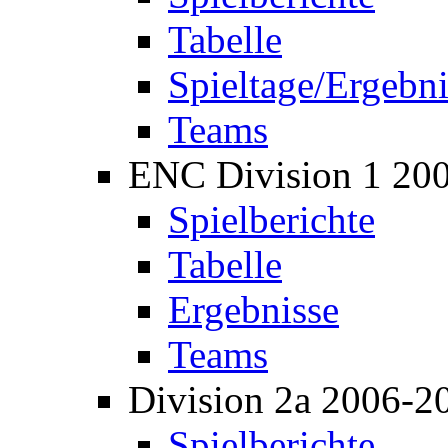
Tabelle
Spieltage/Ergebni
Teams
ENC Division 1 20
Spielberichte
Tabelle
Ergebnisse
Teams
Division 2a 2006-2
Spielberichte