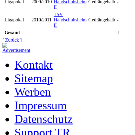
Ligapokal
2009/2010
Handschuhsheim
Gedrängehalb
-
II
TSV
Ligapokal
2010/2011
Handschuhsheim
Gedrängehalb
-
II
Gesamt
1
[ Zurück ]
Kontakt
Sitemap
Werben
Impressum
Datenschutz
Support TR