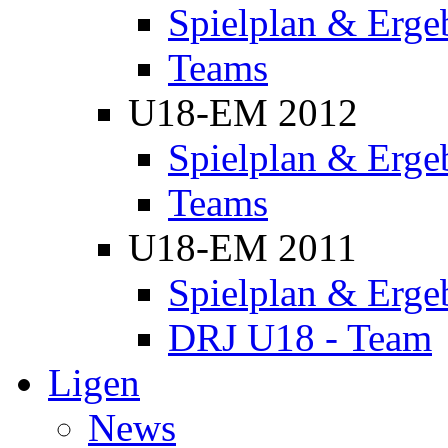
Spielplan & Erge
Teams
U18-EM 2012
Spielplan & Erge
Teams
U18-EM 2011
Spielplan & Erge
DRJ U18 - Team
Ligen
News