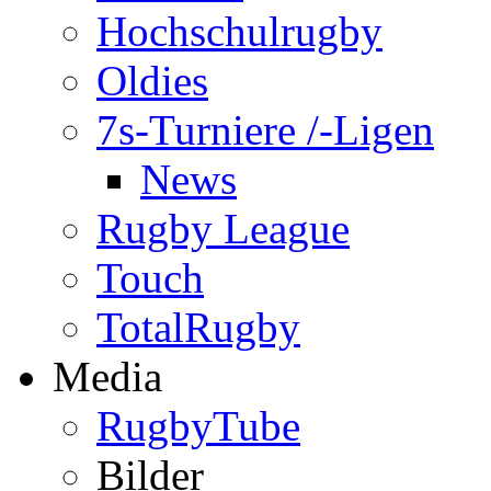
Hochschulrugby
Oldies
7s-Turniere /-Ligen
News
Rugby League
Touch
TotalRugby
Media
RugbyTube
Bilder