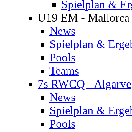
Spielplan & Er
U19 EM - Mallorca
News
Spielplan & Erge
Pools
Teams
7s RWCQ - Algarve
News
Spielplan & Erge
Pools