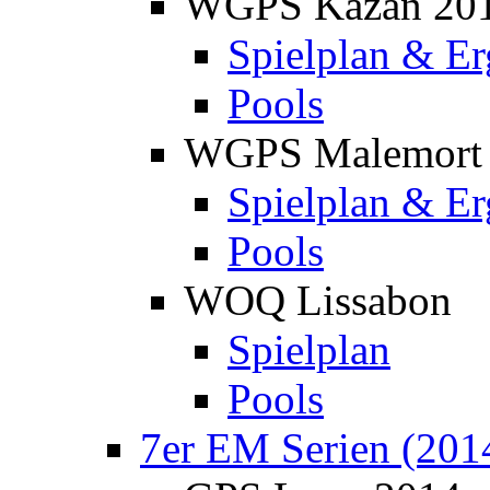
WGPS Kazan 20
Spielplan & Er
Pools
WGPS Malemort
Spielplan & Er
Pools
WOQ Lissabon
Spielplan
Pools
7er EM Serien (201