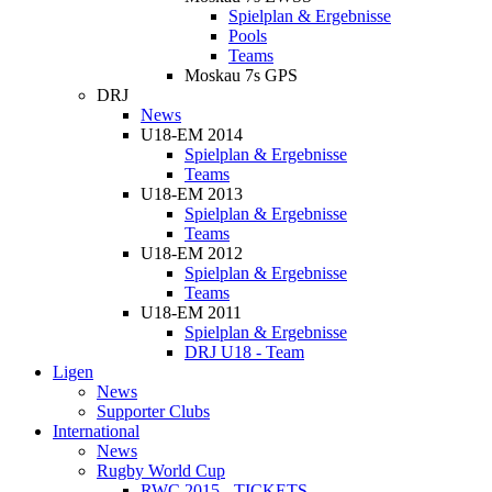
Spielplan & Ergebnisse
Pools
Teams
Moskau 7s GPS
DRJ
News
U18-EM 2014
Spielplan & Ergebnisse
Teams
U18-EM 2013
Spielplan & Ergebnisse
Teams
U18-EM 2012
Spielplan & Ergebnisse
Teams
U18-EM 2011
Spielplan & Ergebnisse
DRJ U18 - Team
Ligen
News
Supporter Clubs
International
News
Rugby World Cup
RWC 2015 - TICKETS