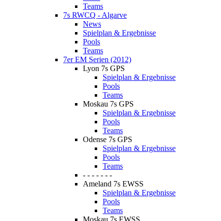
Teams
7s RWCQ - Algarve
News
Spielplan & Ergebnisse
Pools
Teams
7er EM Serien (2012)
Lyon 7s GPS
Spielplan & Ergebnisse
Pools
Teams
Moskau 7s GPS
Spielplan & Ergebnisse
Pools
Teams
Odense 7s GPS
Spielplan & Ergebnisse
Pools
Teams
- - - - - - -
Ameland 7s EWSS
Spielplan & Ergebnisse
Pools
Teams
Moskau 7s EWSS