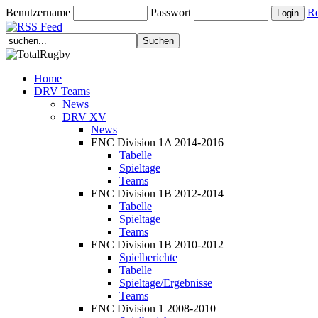
Benutzername
Passwort
Re
Home
DRV Teams
News
DRV XV
News
ENC Division 1A 2014-2016
Tabelle
Spieltage
Teams
ENC Division 1B 2012-2014
Tabelle
Spieltage
Teams
ENC Division 1B 2010-2012
Spielberichte
Tabelle
Spieltage/Ergebnisse
Teams
ENC Division 1 2008-2010