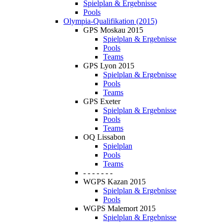
Spielplan & Ergebnisse
Pools
Olympia-Qualifikation (2015)
GPS Moskau 2015
Spielplan & Ergebnisse
Pools
Teams
GPS Lyon 2015
Spielplan & Ergebnisse
Pools
Teams
GPS Exeter
Spielplan & Ergebnisse
Pools
Teams
OQ Lissabon
Spielplan
Pools
Teams
- - - - - - -
WGPS Kazan 2015
Spielplan & Ergebnisse
Pools
WGPS Malemort 2015
Spielplan & Ergebnisse