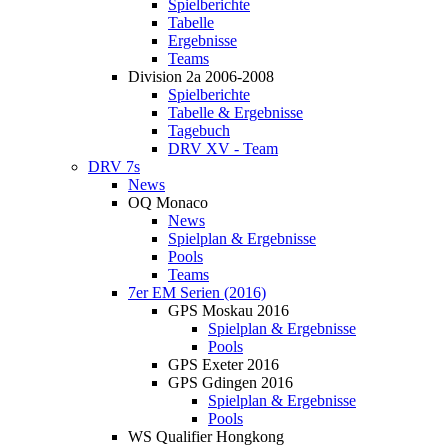
Spielberichte
Tabelle
Ergebnisse
Teams
Division 2a 2006-2008
Spielberichte
Tabelle & Ergebnisse
Tagebuch
DRV XV - Team
DRV 7s
News
OQ Monaco
News
Spielplan & Ergebnisse
Pools
Teams
7er EM Serien (2016)
GPS Moskau 2016
Spielplan & Ergebnisse
Pools
GPS Exeter 2016
GPS Gdingen 2016
Spielplan & Ergebnisse
Pools
WS Qualifier Hongkong