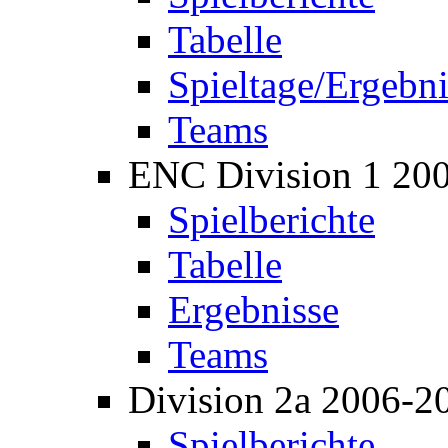
Tabelle
Spieltage/Ergebni
Teams
ENC Division 1 20
Spielberichte
Tabelle
Ergebnisse
Teams
Division 2a 2006-2
Spielberichte