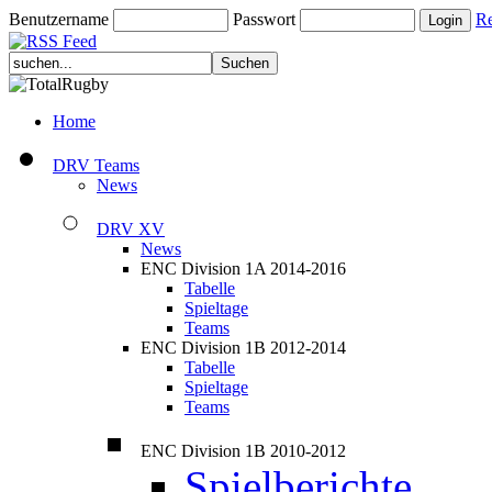
Benutzername
Passwort
Re
Home
DRV Teams
News
DRV XV
News
ENC Division 1A 2014-2016
Tabelle
Spieltage
Teams
ENC Division 1B 2012-2014
Tabelle
Spieltage
Teams
ENC Division 1B 2010-2012
Spielberichte