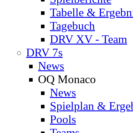
Tabelle & Ergebn
Tagebuch
DRV XV - Team
DRV 7s
News
OQ Monaco
News
Spielplan & Erge
Pools
Teams