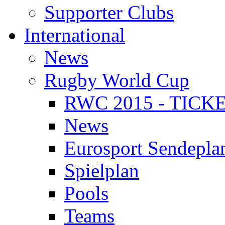
Supporter Clubs
International
News
Rugby World Cup
RWC 2015 - TICK
News
Eurosport Sendepla
Spielplan
Pools
Teams