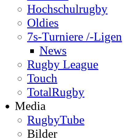
Hochschulrugby
Oldies
7s-Turniere /-Ligen
News
Rugby League
Touch
TotalRugby
Media
RugbyTube
Bilder