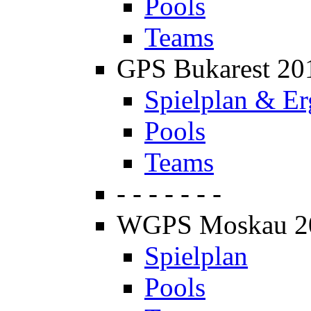
Pools
Teams
GPS Bukarest 20
Spielplan & Er
Pools
Teams
- - - - - - -
WGPS Moskau 2
Spielplan
Pools