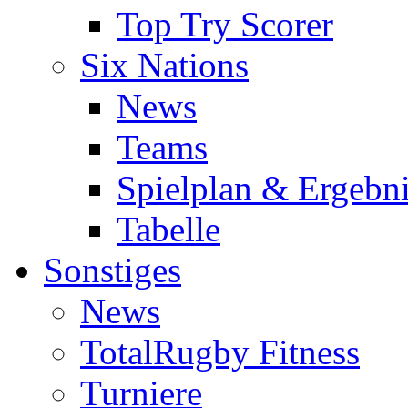
Top Try Scorer
Six Nations
News
Teams
Spielplan & Ergebni
Tabelle
Sonstiges
News
TotalRugby Fitness
Turniere