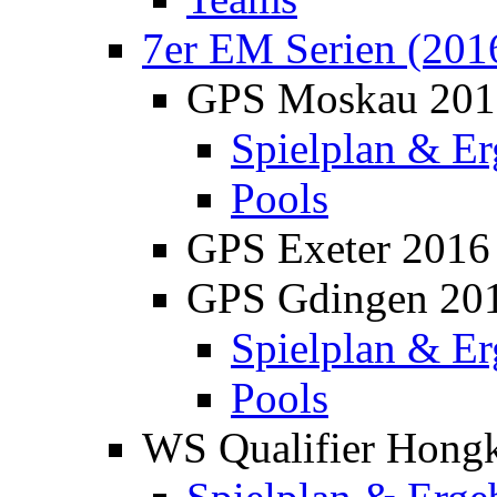
7er EM Serien (201
GPS Moskau 201
Spielplan & Er
Pools
GPS Exeter 2016
GPS Gdingen 20
Spielplan & Er
Pools
WS Qualifier Hong