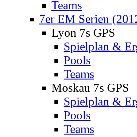
Teams
7er EM Serien (201
Lyon 7s GPS
Spielplan & Er
Pools
Teams
Moskau 7s GPS
Spielplan & Er
Pools
Teams