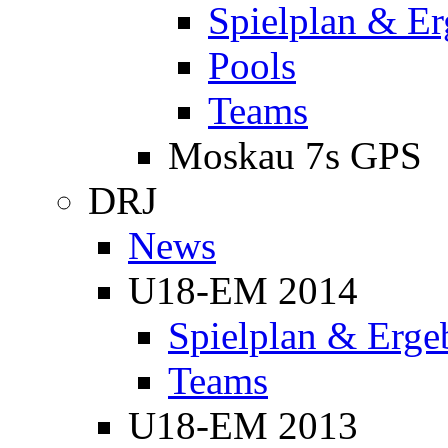
Spielplan & Er
Pools
Teams
Moskau 7s GPS
DRJ
News
U18-EM 2014
Spielplan & Erge
Teams
U18-EM 2013