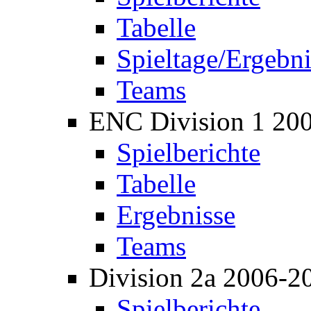
Tabelle
Spieltage/Ergebni
Teams
ENC Division 1 20
Spielberichte
Tabelle
Ergebnisse
Teams
Division 2a 2006-2
Spielberichte