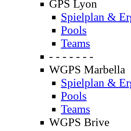
GPS Lyon
Spielplan & Er
Pools
Teams
- - - - - - -
WGPS Marbella
Spielplan & Er
Pools
Teams
WGPS Brive