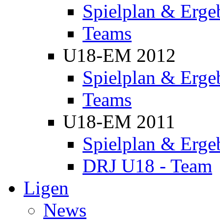
Spielplan & Erge
Teams
U18-EM 2012
Spielplan & Erge
Teams
U18-EM 2011
Spielplan & Erge
DRJ U18 - Team
Ligen
News