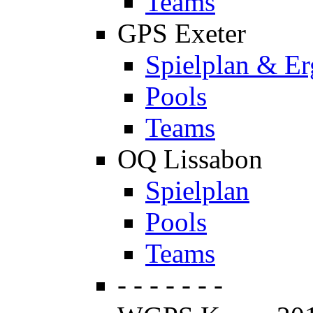
Teams
GPS Exeter
Spielplan & Er
Pools
Teams
OQ Lissabon
Spielplan
Pools
Teams
- - - - - - -