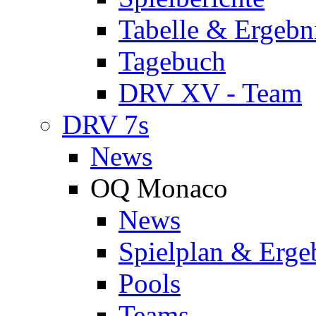
Tabelle & Ergebn
Tagebuch
DRV XV - Team
DRV 7s
News
OQ Monaco
News
Spielplan & Erge
Pools
Teams