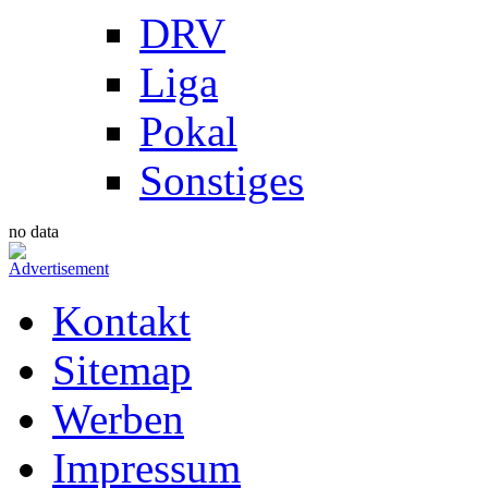
DRV
Liga
Pokal
Sonstiges
no data
Kontakt
Sitemap
Werben
Impressum