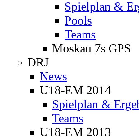
Spielplan & Er
Pools
Teams
Moskau 7s GPS
DRJ
News
U18-EM 2014
Spielplan & Erge
Teams
U18-EM 2013