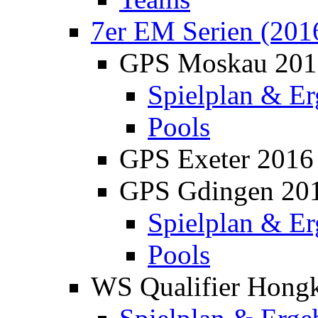
7er EM Serien (201
GPS Moskau 201
Spielplan & Er
Pools
GPS Exeter 2016
GPS Gdingen 20
Spielplan & Er
Pools
WS Qualifier Hong