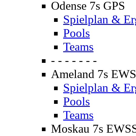
Odense 7s GPS
Spielplan & Er
Pools
Teams
- - - - - - -
Ameland 7s EW
Spielplan & Er
Pools
Teams
Moskau 7s EWS