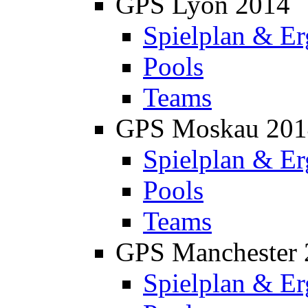
GPS Lyon 2014
Spielplan & Er
Pools
Teams
GPS Moskau 201
Spielplan & Er
Pools
Teams
GPS Manchester 
Spielplan & Er