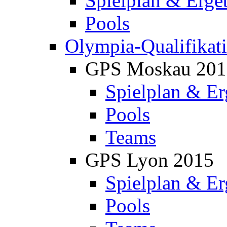
Spielplan & Erge
Pools
Olympia-Qualifikat
GPS Moskau 201
Spielplan & Er
Pools
Teams
GPS Lyon 2015
Spielplan & Er
Pools