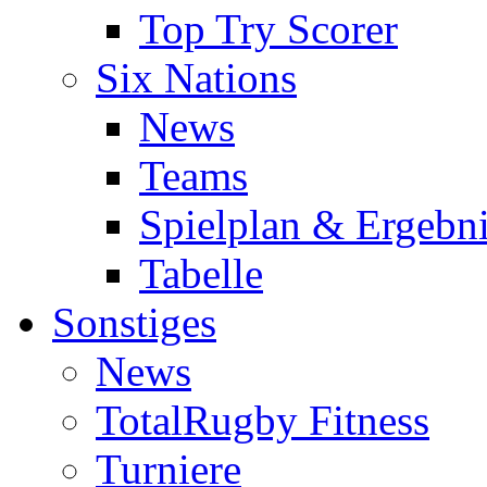
Top Try Scorer
Six Nations
News
Teams
Spielplan & Ergebni
Tabelle
Sonstiges
News
TotalRugby Fitness
Turniere