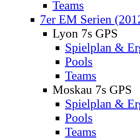
Teams
7er EM Serien (201
Lyon 7s GPS
Spielplan & Er
Pools
Teams
Moskau 7s GPS
Spielplan & Er
Pools
Teams