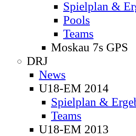
Spielplan & Er
Pools
Teams
Moskau 7s GPS
DRJ
News
U18-EM 2014
Spielplan & Erge
Teams
U18-EM 2013