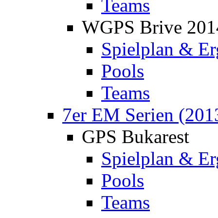
Teams
WGPS Brive 201
Spielplan & Er
Pools
Teams
7er EM Serien (201
GPS Bukarest
Spielplan & Er
Pools
Teams