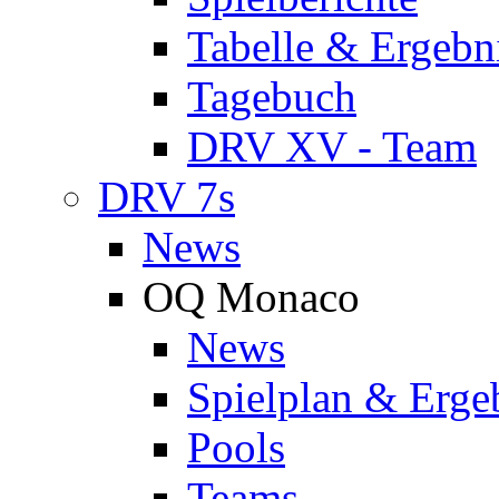
Tabelle & Ergebn
Tagebuch
DRV XV - Team
DRV 7s
News
OQ Monaco
News
Spielplan & Erge
Pools
Teams