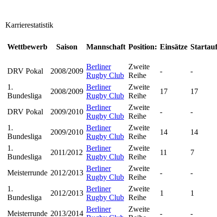
Karrierestatistik
Wettbewerb
Saison
Mannschaft
Position:
Einsätze
Startauf
Berliner
Zweite
DRV Pokal
2008/2009
-
-
Rugby Club
Reihe
1.
Berliner
Zweite
2008/2009
17
17
Bundesliga
Rugby Club
Reihe
Berliner
Zweite
DRV Pokal
2009/2010
-
-
Rugby Club
Reihe
1.
Berliner
Zweite
2009/2010
14
14
Bundesliga
Rugby Club
Reihe
1.
Berliner
Zweite
2011/2012
11
7
Bundesliga
Rugby Club
Reihe
Berliner
Zweite
Meisterrunde
2012/2013
-
-
Rugby Club
Reihe
1.
Berliner
Zweite
2012/2013
1
1
Bundesliga
Rugby Club
Reihe
Berliner
Zweite
Meisterrunde
2013/2014
-
-