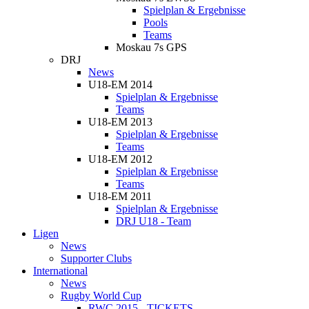
Spielplan & Ergebnisse
Pools
Teams
Moskau 7s GPS
DRJ
News
U18-EM 2014
Spielplan & Ergebnisse
Teams
U18-EM 2013
Spielplan & Ergebnisse
Teams
U18-EM 2012
Spielplan & Ergebnisse
Teams
U18-EM 2011
Spielplan & Ergebnisse
DRJ U18 - Team
Ligen
News
Supporter Clubs
International
News
Rugby World Cup
RWC 2015 - TICKETS