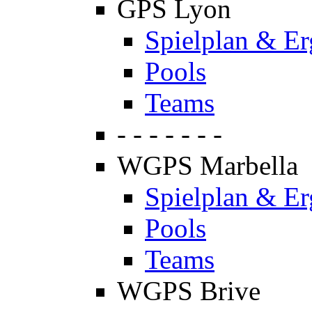
GPS Lyon
Spielplan & Er
Pools
Teams
- - - - - - -
WGPS Marbella
Spielplan & Er
Pools
Teams
WGPS Brive