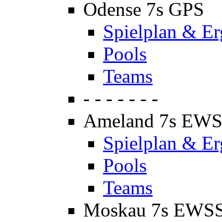
Odense 7s GPS
Spielplan & Er
Pools
Teams
- - - - - - -
Ameland 7s EW
Spielplan & Er
Pools
Teams
Moskau 7s EWS