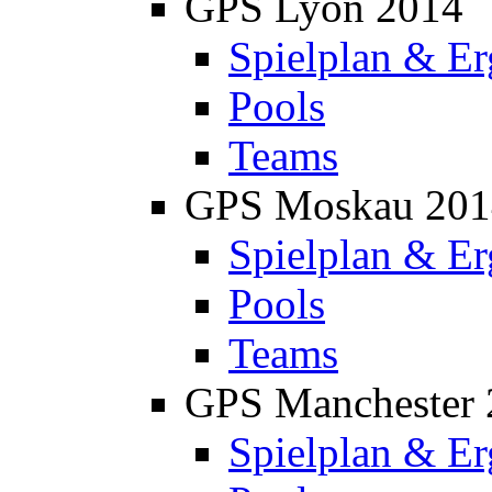
GPS Lyon 2014
Spielplan & Er
Pools
Teams
GPS Moskau 201
Spielplan & Er
Pools
Teams
GPS Manchester 
Spielplan & Er