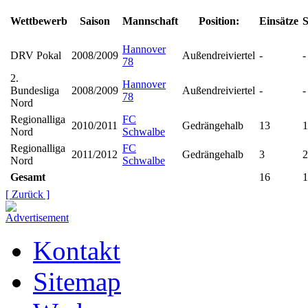
Wettbewerb
Saison
Mannschaft
Position:
Einsätze
S
Hannover
DRV Pokal
2008/2009
Außendreiviertel
-
-
78
2.
Hannover
Bundesliga
2008/2009
Außendreiviertel
-
-
78
Nord
Regionalliga
FC
2010/2011
Gedrängehalb
13
1
Nord
Schwalbe
Regionalliga
FC
2011/2012
Gedrängehalb
3
2
Nord
Schwalbe
Gesamt
16
1
[ Zurück ]
Kontakt
Sitemap