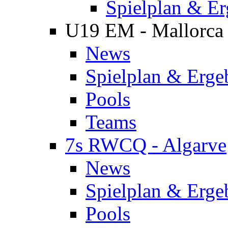
Spielplan & Er
U19 EM - Mallorca
News
Spielplan & Erge
Pools
Teams
7s RWCQ - Algarve
News
Spielplan & Erge
Pools