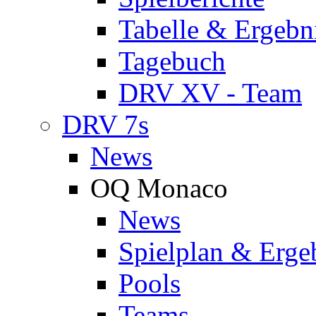
Tabelle & Ergebn
Tagebuch
DRV XV - Team
DRV 7s
News
OQ Monaco
News
Spielplan & Erge
Pools
Teams