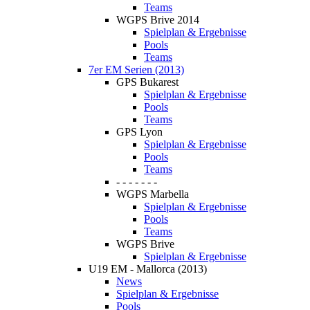
Teams
WGPS Brive 2014
Spielplan & Ergebnisse
Pools
Teams
7er EM Serien (2013)
GPS Bukarest
Spielplan & Ergebnisse
Pools
Teams
GPS Lyon
Spielplan & Ergebnisse
Pools
Teams
- - - - - - -
WGPS Marbella
Spielplan & Ergebnisse
Pools
Teams
WGPS Brive
Spielplan & Ergebnisse
U19 EM - Mallorca (2013)
News
Spielplan & Ergebnisse
Pools