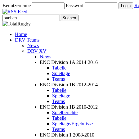
Benutzername
Passwort
Re
Home
DRV Teams
News
DRV XV
News
ENC Division 1A 2014-2016
Tabelle
Spieltage
Teams
ENC Division 1B 2012-2014
Tabelle
Spieltage
Teams
ENC Division 1B 2010-2012
Spielberichte
Tabelle
Spieltage/Ergebnisse
Teams
ENC Division 1 2008-2010