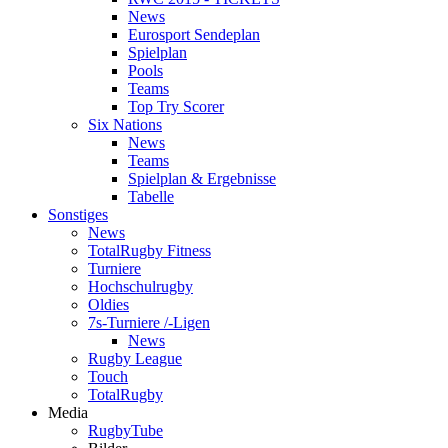
News
Eurosport Sendeplan
Spielplan
Pools
Teams
Top Try Scorer
Six Nations
News
Teams
Spielplan & Ergebnisse
Tabelle
Sonstiges
News
TotalRugby Fitness
Turniere
Hochschulrugby
Oldies
7s-Turniere /-Ligen
News
Rugby League
Touch
TotalRugby
Media
RugbyTube