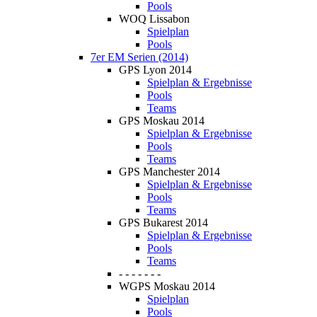
Pools
WOQ Lissabon
Spielplan
Pools
7er EM Serien (2014)
GPS Lyon 2014
Spielplan & Ergebnisse
Pools
Teams
GPS Moskau 2014
Spielplan & Ergebnisse
Pools
Teams
GPS Manchester 2014
Spielplan & Ergebnisse
Pools
Teams
GPS Bukarest 2014
Spielplan & Ergebnisse
Pools
Teams
- - - - - - -
WGPS Moskau 2014
Spielplan
Pools