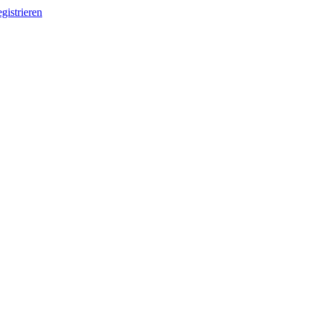
gistrieren