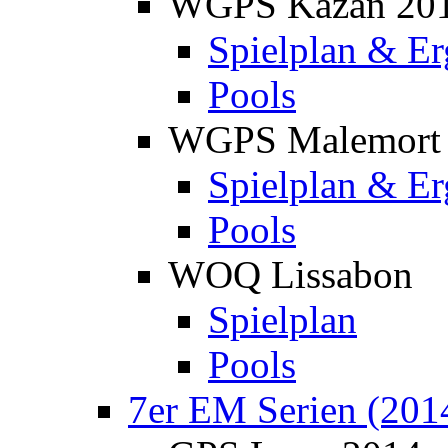
WGPS Kazan 20
Spielplan & Er
Pools
WGPS Malemort
Spielplan & Er
Pools
WOQ Lissabon
Spielplan
Pools
7er EM Serien (201