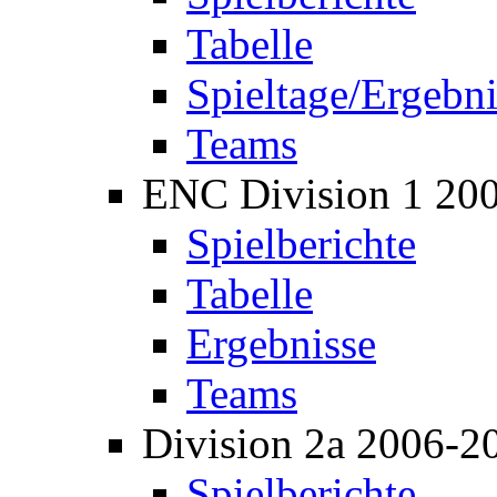
Tabelle
Spieltage/Ergebni
Teams
ENC Division 1 20
Spielberichte
Tabelle
Ergebnisse
Teams
Division 2a 2006-2
Spielberichte