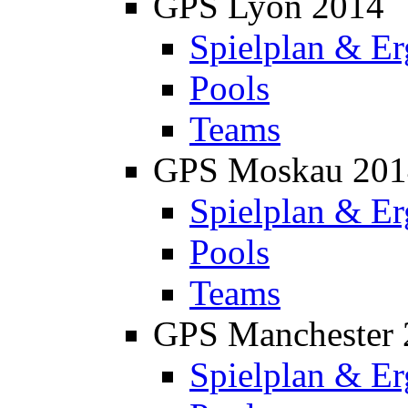
GPS Lyon 2014
Spielplan & Er
Pools
Teams
GPS Moskau 201
Spielplan & Er
Pools
Teams
GPS Manchester 
Spielplan & Er