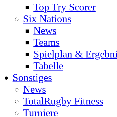
Top Try Scorer
Six Nations
News
Teams
Spielplan & Ergebni
Tabelle
Sonstiges
News
TotalRugby Fitness
Turniere