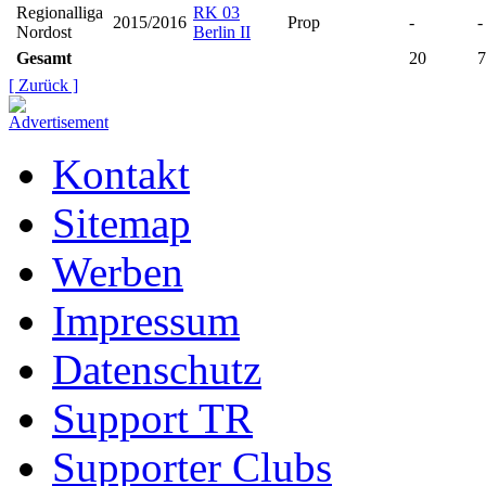
Regionalliga
RK 03
2015/2016
Prop
-
-
Nordost
Berlin II
Gesamt
20
7
[ Zurück ]
Kontakt
Sitemap
Werben
Impressum
Datenschutz
Support TR
Supporter Clubs