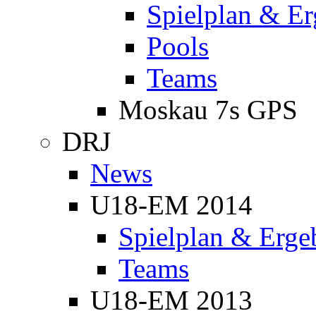
Spielplan & Er
Pools
Teams
Moskau 7s GPS
DRJ
News
U18-EM 2014
Spielplan & Erge
Teams
U18-EM 2013