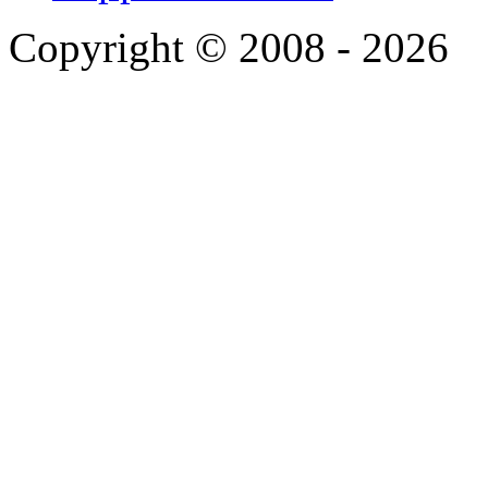
Copyright © 2008 - 2026