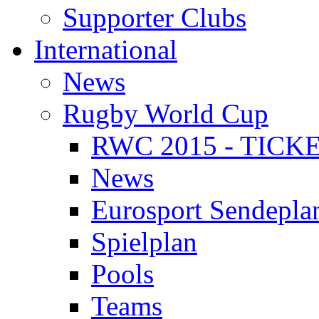
Supporter Clubs
International
News
Rugby World Cup
RWC 2015 - TICK
News
Eurosport Sendepla
Spielplan
Pools
Teams