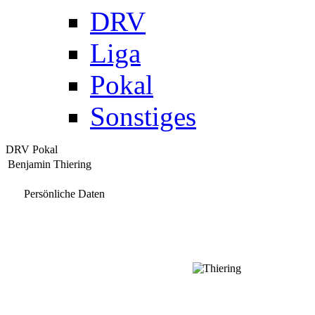
DRV
Liga
Pokal
Sonstiges
DRV Pokal
Benjamin Thiering
Persönliche Daten