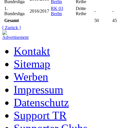
Bundesliga
Berlin
Reihe
1.
RK 03
Dritte
2016/2017
-
-
Bundesliga
Berlin
Reihe
Gesamt
50
45
[ Zurück ]
Kontakt
Sitemap
Werben
Impressum
Datenschutz
Support TR