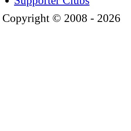
Supporter Clubs
Copyright © 2008 - 2026