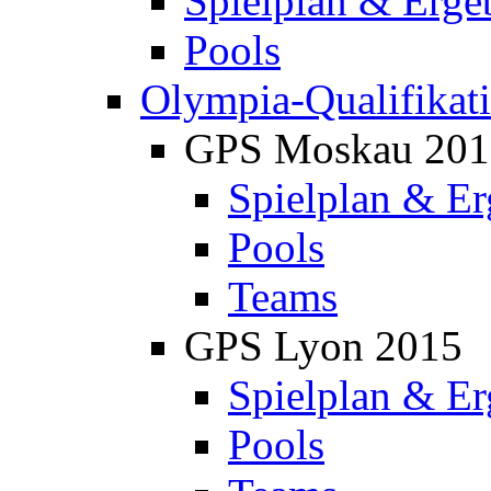
Spielplan & Erge
Pools
Olympia-Qualifikat
GPS Moskau 201
Spielplan & Er
Pools
Teams
GPS Lyon 2015
Spielplan & Er
Pools