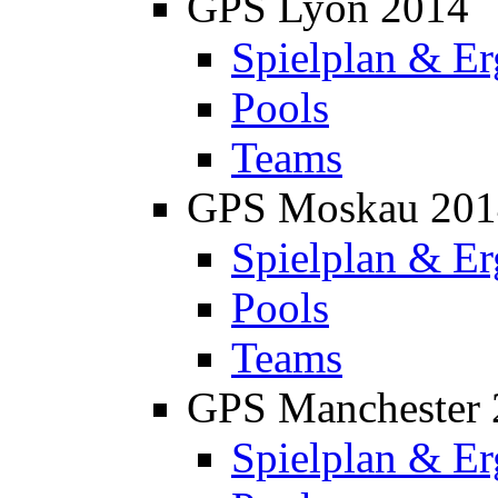
GPS Lyon 2014
Spielplan & Er
Pools
Teams
GPS Moskau 201
Spielplan & Er
Pools
Teams
GPS Manchester 
Spielplan & Er