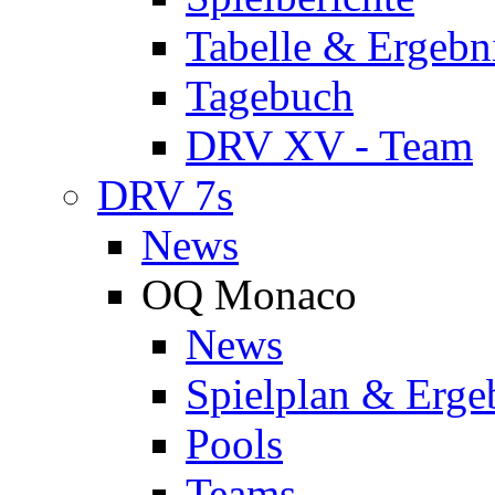
Tabelle & Ergebn
Tagebuch
DRV XV - Team
DRV 7s
News
OQ Monaco
News
Spielplan & Erge
Pools
Teams