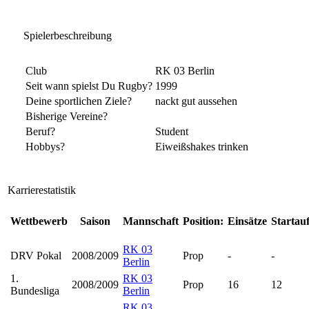
Spielerbeschreibung
Club
RK 03 Berlin
Seit wann spielst Du Rugby?
1999
Deine sportlichen Ziele?
nackt gut aussehen
Bisherige Vereine?
Beruf?
Student
Hobbys?
Eiweißshakes trinken
Karrierestatistik
Wettbewerb
Saison
Mannschaft
Position:
Einsätze
Startauf
RK 03
DRV Pokal
2008/2009
Prop
-
-
Berlin
1.
RK 03
2008/2009
Prop
16
12
Bundesliga
Berlin
RK 03