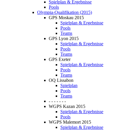
Spielplan & Ergebnisse
Pools
Olympia-Qualifikation (2015)
GPS Moskau 2015
Spielplan & Ergebnisse
Pools
Teams
GPS Lyon 2015
Spielplan & Ergebnisse
Pools
Teams
GPS Exeter
Spielplan & Ergebnisse
Pools
Teams
OQ Lissabon
Spielplan
Pools
Teams
- - - - - - -
WGPS Kazan 2015
Spielplan & Ergebnisse
Pools
WGPS Malemort 2015
Spielplan & Ergebnisse