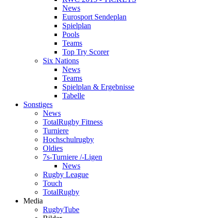
News
Eurosport Sendeplan
Spielplan
Pools
Teams
Top Try Scorer
Six Nations
News
Teams
Spielplan & Ergebnisse
Tabelle
Sonstiges
News
TotalRugby Fitness
Turniere
Hochschulrugby
Oldies
7s-Turniere /-Ligen
News
Rugby League
Touch
TotalRugby
Media
RugbyTube