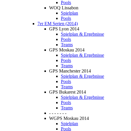
Pools
WOQ Lissabon
Spielplan
Pools
7er EM Serien (2014)
GPS Lyon 2014
Spielplan & Ergebnisse
Pools
Teams
GPS Moskau 2014
Spielplan & Ergebnisse
Pools
Teams
GPS Manchester 2014
Spielplan & Ergebnisse
Pools
Teams
GPS Bukarest 2014
Spielplan & Ergebnisse
Pools
Teams
- - - - - - -
WGPS Moskau 2014
Spielplan
Pools