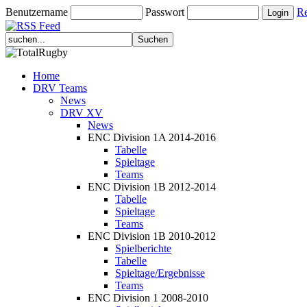
Benutzername
Passwort
Re
Home
DRV Teams
News
DRV XV
News
ENC Division 1A 2014-2016
Tabelle
Spieltage
Teams
ENC Division 1B 2012-2014
Tabelle
Spieltage
Teams
ENC Division 1B 2010-2012
Spielberichte
Tabelle
Spieltage/Ergebnisse
Teams
ENC Division 1 2008-2010