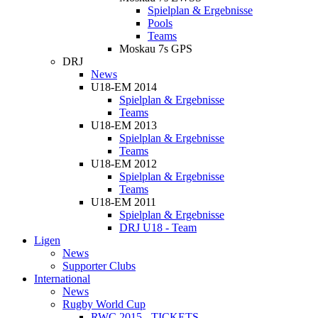
Spielplan & Ergebnisse
Pools
Teams
Moskau 7s GPS
DRJ
News
U18-EM 2014
Spielplan & Ergebnisse
Teams
U18-EM 2013
Spielplan & Ergebnisse
Teams
U18-EM 2012
Spielplan & Ergebnisse
Teams
U18-EM 2011
Spielplan & Ergebnisse
DRJ U18 - Team
Ligen
News
Supporter Clubs
International
News
Rugby World Cup
RWC 2015 - TICKETS