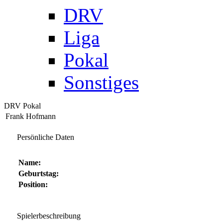
DRV
Liga
Pokal
Sonstiges
DRV Pokal
Frank Hofmann
Persönliche Daten
Name:
Geburtstag:
Position:
Spielerbeschreibung