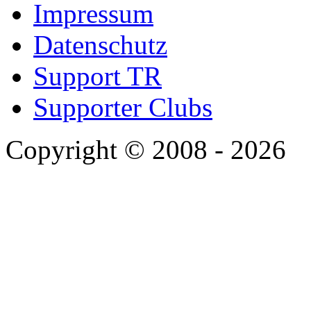
Impressum
Datenschutz
Support TR
Supporter Clubs
Copyright © 2008 - 2026