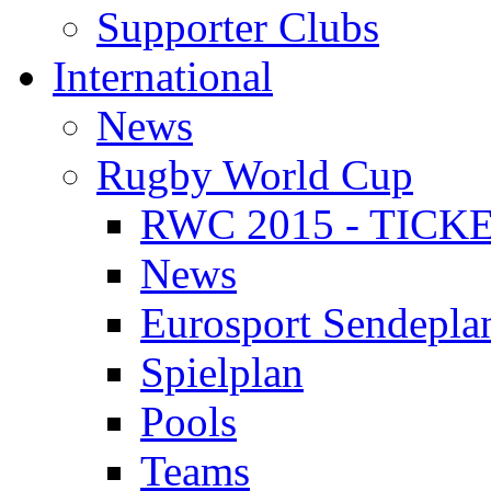
Supporter Clubs
International
News
Rugby World Cup
RWC 2015 - TICK
News
Eurosport Sendepla
Spielplan
Pools
Teams