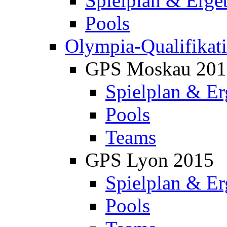
Spielplan & Erge
Pools
Olympia-Qualifikat
GPS Moskau 201
Spielplan & Er
Pools
Teams
GPS Lyon 2015
Spielplan & Er
Pools