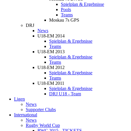
Spielplan & Ergebnisse
Pools
Teams
Moskau 7s GPS
DRJ
News
U18-EM 2014
Spielplan & Ergebnisse
Teams
U18-EM 2013
Spielplan & Ergebnisse
Teams
U18-EM 2012
Spielplan & Ergebnisse
Teams
U18-EM 2011
Spielplan & Ergebnisse
DRJ U18 - Team
Ligen
News
Supporter Clubs
International
News
Rugby World Cup
RWC 2015 - TICKETS