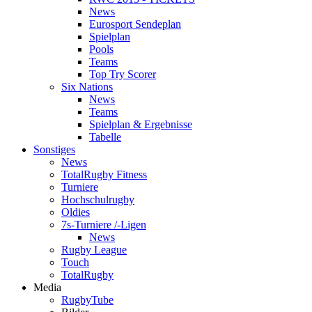
News
Eurosport Sendeplan
Spielplan
Pools
Teams
Top Try Scorer
Six Nations
News
Teams
Spielplan & Ergebnisse
Tabelle
Sonstiges
News
TotalRugby Fitness
Turniere
Hochschulrugby
Oldies
7s-Turniere /-Ligen
News
Rugby League
Touch
TotalRugby
Media
RugbyTube