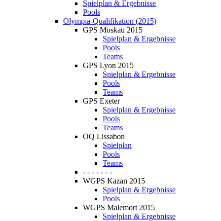
Spielplan & Ergebnisse
Pools
Olympia-Qualifikation (2015)
GPS Moskau 2015
Spielplan & Ergebnisse
Pools
Teams
GPS Lyon 2015
Spielplan & Ergebnisse
Pools
Teams
GPS Exeter
Spielplan & Ergebnisse
Pools
Teams
OQ Lissabon
Spielplan
Pools
Teams
- - - - - - -
WGPS Kazan 2015
Spielplan & Ergebnisse
Pools
WGPS Malemort 2015
Spielplan & Ergebnisse