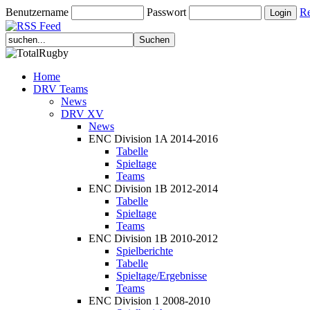
Benutzername
Passwort
Re
Home
DRV Teams
News
DRV XV
News
ENC Division 1A 2014-2016
Tabelle
Spieltage
Teams
ENC Division 1B 2012-2014
Tabelle
Spieltage
Teams
ENC Division 1B 2010-2012
Spielberichte
Tabelle
Spieltage/Ergebnisse
Teams
ENC Division 1 2008-2010