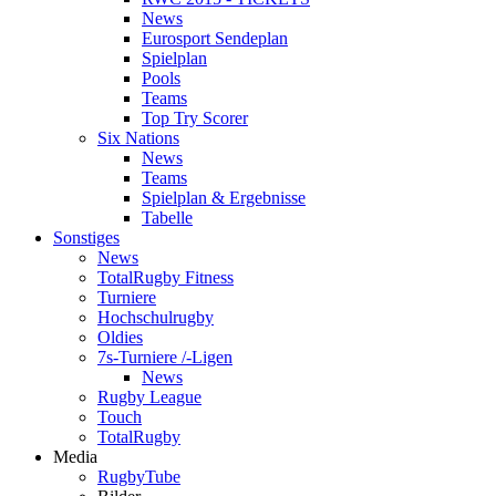
News
Eurosport Sendeplan
Spielplan
Pools
Teams
Top Try Scorer
Six Nations
News
Teams
Spielplan & Ergebnisse
Tabelle
Sonstiges
News
TotalRugby Fitness
Turniere
Hochschulrugby
Oldies
7s-Turniere /-Ligen
News
Rugby League
Touch
TotalRugby
Media
RugbyTube