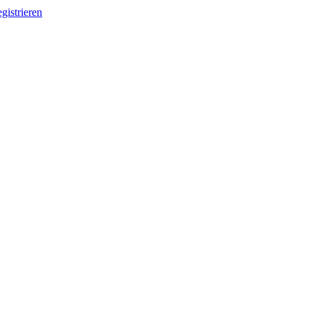
gistrieren