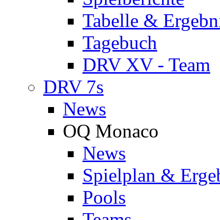
Tabelle & Ergebn
Tagebuch
DRV XV - Team
DRV 7s
News
OQ Monaco
News
Spielplan & Erge
Pools
Teams