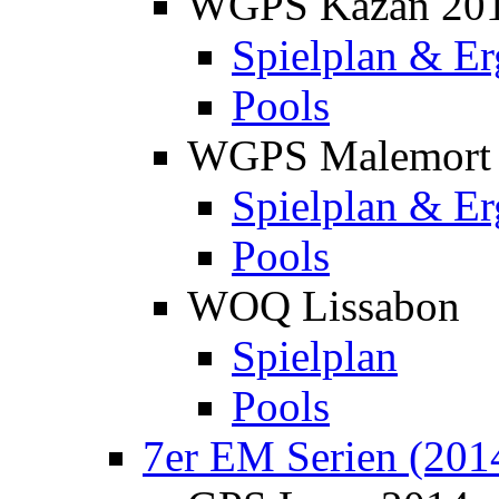
WGPS Kazan 20
Spielplan & Er
Pools
WGPS Malemort
Spielplan & Er
Pools
WOQ Lissabon
Spielplan
Pools
7er EM Serien (201