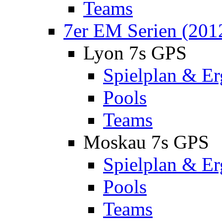
Teams
7er EM Serien (201
Lyon 7s GPS
Spielplan & Er
Pools
Teams
Moskau 7s GPS
Spielplan & Er
Pools
Teams