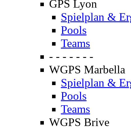
GPS Lyon
Spielplan & Er
Pools
Teams
- - - - - - -
WGPS Marbella
Spielplan & Er
Pools
Teams
WGPS Brive