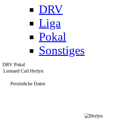
DRV
Liga
Pokal
Sonstiges
DRV Pokal
Lennard Carl Herlyn
Persönliche Daten