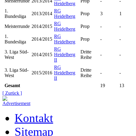
Meisterrunde
2013/2014
Prop
-
-
Heidelberg
1.
RG
2013/2014
Prop
3
1
Bundesliga
Heidelberg
RG
Meisterrunde
2014/2015
Prop
-
-
Heidelberg
1.
RG
2014/2015
Prop
-
-
Bundesliga
Heidelberg
RG
3. Liga Süd-
Dritte
2014/2015
Heidelberg
-
-
West
Reihe
II
RG
3. Liga Süd-
Dritte
2015/2016
Heidelberg
-
-
West
Reihe
II
Gesamt
19
13
[ Zurück ]
Kontakt
Sitemap