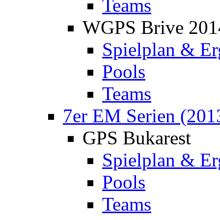
Teams
WGPS Brive 201
Spielplan & Er
Pools
Teams
7er EM Serien (201
GPS Bukarest
Spielplan & Er
Pools
Teams