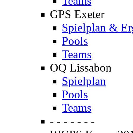
Teams
GPS Exeter
Spielplan & Er
Pools
Teams
OQ Lissabon
Spielplan
Pools
Teams
- - - - - - -