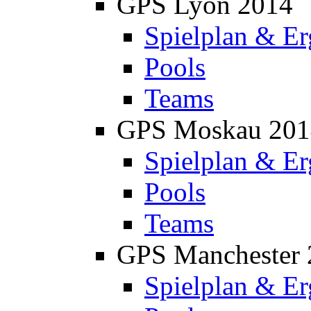
GPS Lyon 2014
Spielplan & Er
Pools
Teams
GPS Moskau 201
Spielplan & Er
Pools
Teams
GPS Manchester 
Spielplan & Er