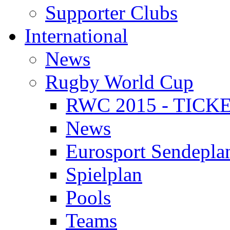
Supporter Clubs
International
News
Rugby World Cup
RWC 2015 - TICK
News
Eurosport Sendepla
Spielplan
Pools
Teams