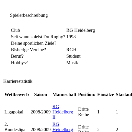
Spielerbeschreibung
Club
RG Heidelberg
Seit wann spielst Du Rugby?
1998
Deine sportlichen Ziele?
Bisherige Vereine?
RGH
Beruf?
Student
Hobbys?
Musik
Karrierestatistik
Wettbewerb
Saison
Mannschaft
Position:
Einsätze
Startauf
RG
Dritte
Ligapokal
2008/2009
Heidelberg
1
1
Reihe
II
2.
RG
Dritte
Bundesliga
2008/2009
Heidelberg
2
2