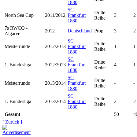
1880
SC
Dritte
North Sea Cup
2011/2012
Frankfurt
3
2
Reihe
1880
7s RWCQ -
2012
Deutschland
Prop
3
2
Algarve
SC
Dritte
Meisterrunde
2012/2013
Frankfurt
1
1
Reihe
1880
SC
Dritte
1. Bundesliga
2012/2013
Frankfurt
4
1
Reihe
1880
SC
Dritte
Meisterrunde
2013/2014
Frankfurt
-
-
Reihe
1880
SC
Dritte
1. Bundesliga
2013/2014
Frankfurt
2
2
Reihe
1880
Gesamt
50
4
[ Zurück ]