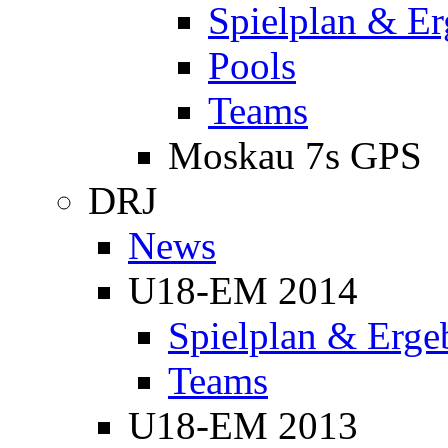
Spielplan & Er
Pools
Teams
Moskau 7s GPS
DRJ
News
U18-EM 2014
Spielplan & Erge
Teams
U18-EM 2013