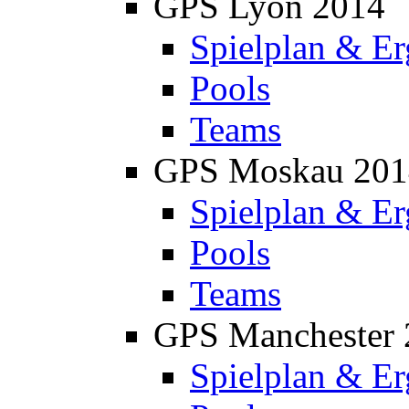
GPS Lyon 2014
Spielplan & Er
Pools
Teams
GPS Moskau 201
Spielplan & Er
Pools
Teams
GPS Manchester 
Spielplan & Er