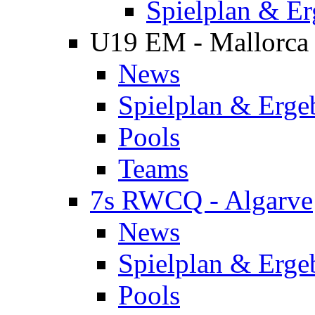
Spielplan & Er
U19 EM - Mallorca
News
Spielplan & Erge
Pools
Teams
7s RWCQ - Algarve
News
Spielplan & Erge
Pools