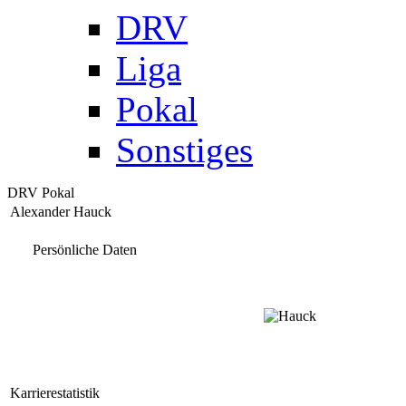
DRV
Liga
Pokal
Sonstiges
DRV Pokal
Alexander Hauck
Persönliche Daten
Karrierestatistik