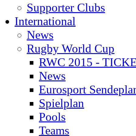
Supporter Clubs
International
News
Rugby World Cup
RWC 2015 - TICK
News
Eurosport Sendepla
Spielplan
Pools
Teams