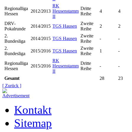
RK
Regionalliga
Dritte
2012/2013
Heusenstamm
4
4
Hessen
Reihe
II
DRV-
Zweite
2014/2015
TGS Hausen
2
2
Pokalrunde
Reihe
2.
Zweite
2014/2015
TGS Hausen
-
-
Bundesliga
Reihe
2.
Zweite
2015/2016
TGS Hausen
1
-
Bundesliga
Reihe
RK
Regionalliga
Dritte
2015/2016
Heusenstamm
-
-
Hessen
Reihe
II
Gesamt
28
23
[ Zurück ]
Kontakt
Sitemap