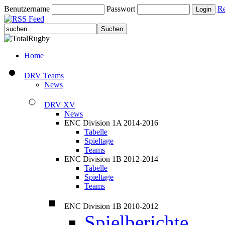
Benutzername
Passwort
Re
Home
DRV Teams
News
DRV XV
News
ENC Division 1A 2014-2016
Tabelle
Spieltage
Teams
ENC Division 1B 2012-2014
Tabelle
Spieltage
Teams
ENC Division 1B 2010-2012
Spielberichte