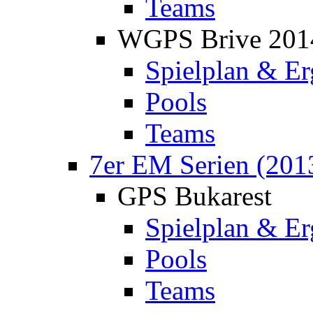
Teams
WGPS Brive 201
Spielplan & Er
Pools
Teams
7er EM Serien (201
GPS Bukarest
Spielplan & Er
Pools
Teams