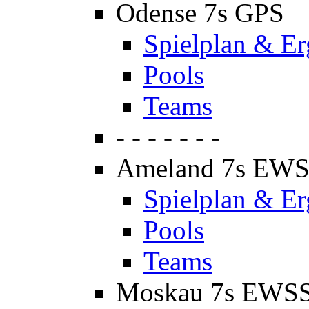
Odense 7s GPS
Spielplan & Er
Pools
Teams
- - - - - - -
Ameland 7s EW
Spielplan & Er
Pools
Teams
Moskau 7s EWS