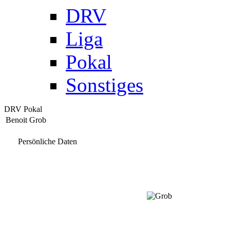
DRV
Liga
Pokal
Sonstiges
DRV Pokal
Benoit Grob
Persönliche Daten