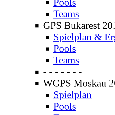
Pools
Teams
GPS Bukarest 20
Spielplan & Er
Pools
Teams
- - - - - - -
WGPS Moskau 2
Spielplan
Pools