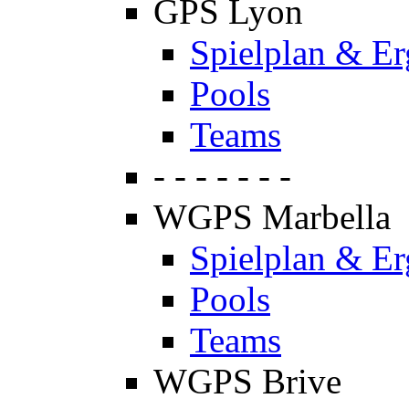
GPS Lyon
Spielplan & Er
Pools
Teams
- - - - - - -
WGPS Marbella
Spielplan & Er
Pools
Teams
WGPS Brive