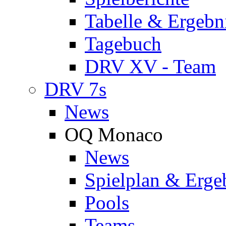
Tabelle & Ergebn
Tagebuch
DRV XV - Team
DRV 7s
News
OQ Monaco
News
Spielplan & Erge
Pools
Teams