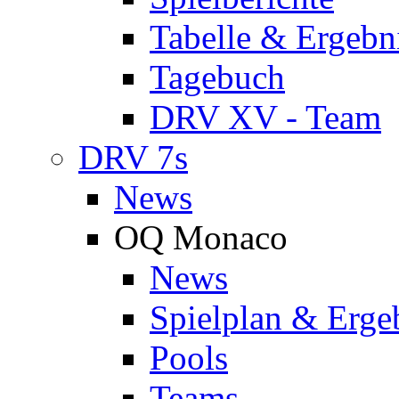
Tabelle & Ergebn
Tagebuch
DRV XV - Team
DRV 7s
News
OQ Monaco
News
Spielplan & Erge
Pools
Teams