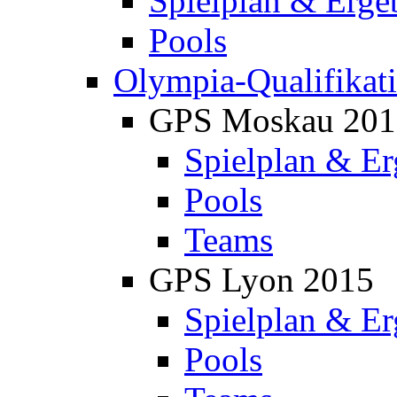
Spielplan & Erge
Pools
Olympia-Qualifikat
GPS Moskau 201
Spielplan & Er
Pools
Teams
GPS Lyon 2015
Spielplan & Er
Pools