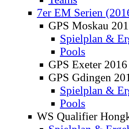
7er EM Serien (201
GPS Moskau 201
Spielplan & Er
Pools
GPS Exeter 2016
GPS Gdingen 20
Spielplan & Er
Pools
WS Qualifier Hong