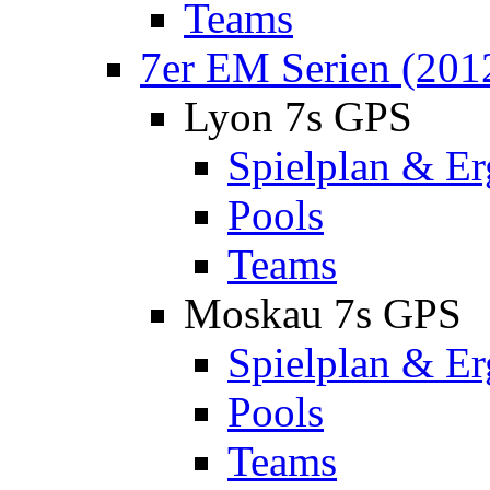
Teams
7er EM Serien (201
Lyon 7s GPS
Spielplan & Er
Pools
Teams
Moskau 7s GPS
Spielplan & Er
Pools
Teams