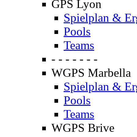
GPS Lyon
Spielplan & Er
Pools
Teams
- - - - - - -
WGPS Marbella
Spielplan & Er
Pools
Teams
WGPS Brive