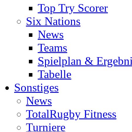
Top Try Scorer
Six Nations
News
Teams
Spielplan & Ergebni
Tabelle
Sonstiges
News
TotalRugby Fitness
Turniere