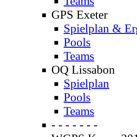
Teams
GPS Exeter
Spielplan & Er
Pools
Teams
OQ Lissabon
Spielplan
Pools
Teams
- - - - - - -