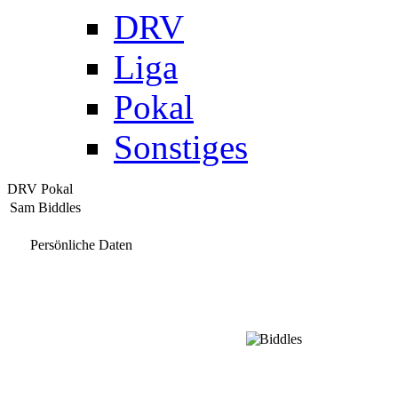
DRV
Liga
Pokal
Sonstiges
DRV Pokal
Sam Biddles
Persönliche Daten