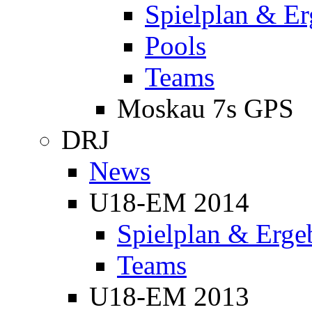
Spielplan & Er
Pools
Teams
Moskau 7s GPS
DRJ
News
U18-EM 2014
Spielplan & Erge
Teams
U18-EM 2013