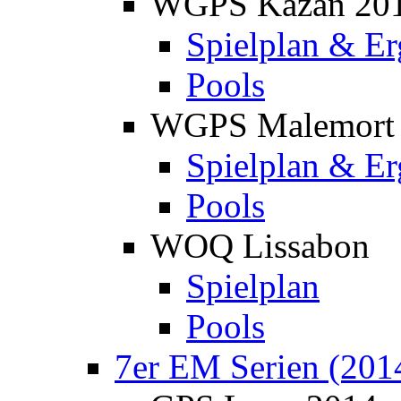
WGPS Kazan 20
Spielplan & Er
Pools
WGPS Malemort
Spielplan & Er
Pools
WOQ Lissabon
Spielplan
Pools
7er EM Serien (201