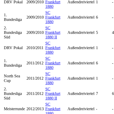
DRV Pokal
2009/2010
Frankfurt
Außendreiviertel
1
-
1880
SC
1.
2009/2010
Frankfurt
Außendreiviertel
6
-
Bundesliga
1880
2.
SC
Bundesliga
2009/2010
Frankfurt
Außendreiviertel
5
4
Süd
1880 II
SC
DRV Pokal
2010/2011
Frankfurt
Außendreiviertel
1
-
1880
SC
1.
2011/2012
Frankfurt
Außendreiviertel
6
-
Bundesliga
1880
SC
North Sea
2011/2012
Frankfurt
Außendreiviertel
1
-
Cup
1880
2.
SC
Bundesliga
2011/2012
Frankfurt
Außendreiviertel
7
6
Süd
1880 II
SC
Meisterrunde
2012/2013
Frankfurt
Außendreiviertel
-
-
1880