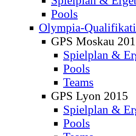
Spielplan & Erge
Pools
Olympia-Qualifikat
GPS Moskau 201
Spielplan & Er
Pools
Teams
GPS Lyon 2015
Spielplan & Er
Pools