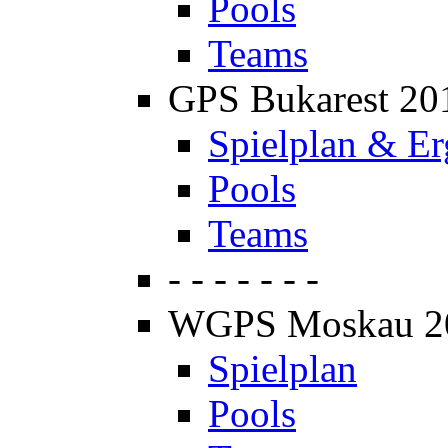
Pools
Teams
GPS Bukarest 20
Spielplan & Er
Pools
Teams
- - - - - - -
WGPS Moskau 2
Spielplan
Pools