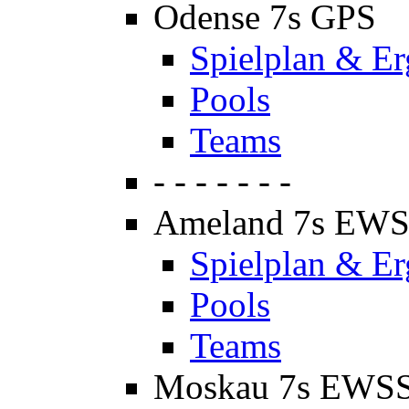
Odense 7s GPS
Spielplan & Er
Pools
Teams
- - - - - - -
Ameland 7s EW
Spielplan & Er
Pools
Teams
Moskau 7s EWS