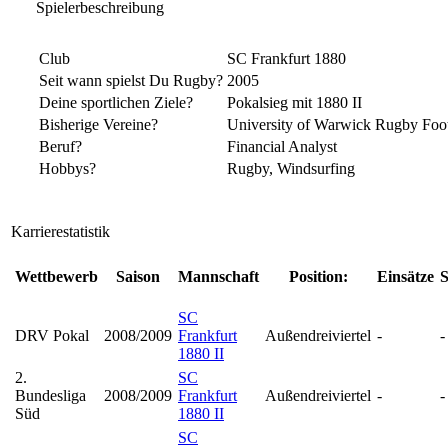
Spielerbeschreibung
Club
SC Frankfurt 1880
Seit wann spielst Du Rugby?
2005
Deine sportlichen Ziele?
Pokalsieg mit 1880 II
Bisherige Vereine?
University of Warwick Rugby Foot
Beruf?
Financial Analyst
Hobbys?
Rugby, Windsurfing
Karrierestatistik
Wettbewerb
Saison
Mannschaft
Position:
Einsätze
S
SC
DRV Pokal
2008/2009
Frankfurt
Außendreiviertel
-
-
1880 II
2.
SC
Bundesliga
2008/2009
Frankfurt
Außendreiviertel
-
-
Süd
1880 II
SC