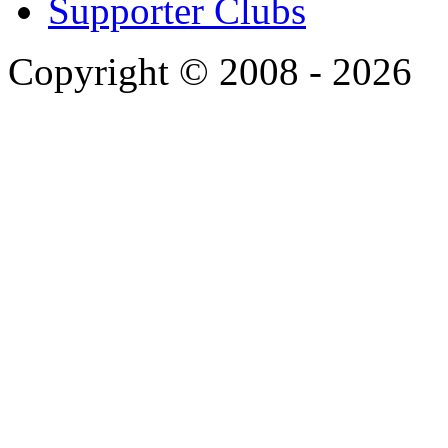
Supporter Clubs
Copyright © 2008 - 2026