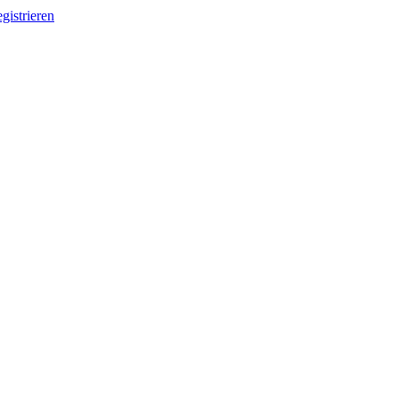
gistrieren