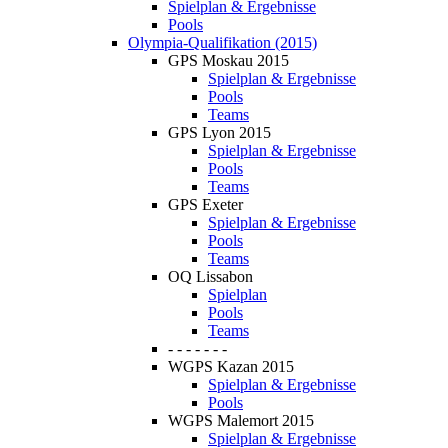
Spielplan & Ergebnisse
Pools
Olympia-Qualifikation (2015)
GPS Moskau 2015
Spielplan & Ergebnisse
Pools
Teams
GPS Lyon 2015
Spielplan & Ergebnisse
Pools
Teams
GPS Exeter
Spielplan & Ergebnisse
Pools
Teams
OQ Lissabon
Spielplan
Pools
Teams
- - - - - - -
WGPS Kazan 2015
Spielplan & Ergebnisse
Pools
WGPS Malemort 2015
Spielplan & Ergebnisse