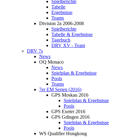
Spielberichte
Tabelle
Ergebnisse
Teams
Division 2a 2006-2008
Spielberichte
Tabelle & Ergebnisse
Tagebuch
DRV XV - Team
DRV 7s
News
OQ Monaco
News
Spielplan & Ergebnisse
Pools
Teams
7er EM Serien (2016)
GPS Moskau 2016
Spielplan & Ergebnisse
Pools
GPS Exeter 2016
GPS Gdingen 2016
Spielplan & Ergebnisse
Pools
WS Qualifier Hongkong