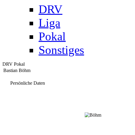
DRV
Liga
Pokal
Sonstiges
DRV Pokal
Bastian Böhm
Persönliche Daten