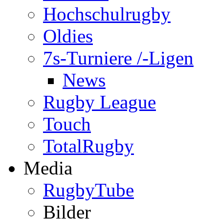
Hochschulrugby
Oldies
7s-Turniere /-Ligen
News
Rugby League
Touch
TotalRugby
Media
RugbyTube
Bilder