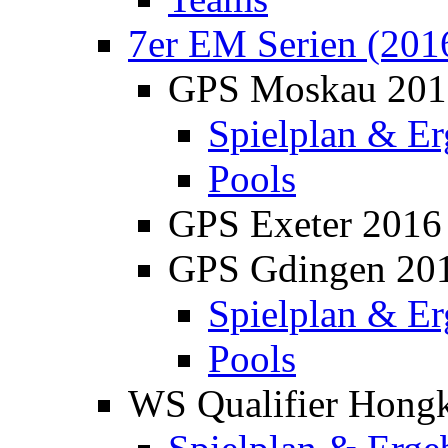
7er EM Serien (201
GPS Moskau 201
Spielplan & Er
Pools
GPS Exeter 2016
GPS Gdingen 20
Spielplan & Er
Pools
WS Qualifier Hong