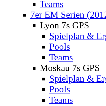
Teams
7er EM Serien (201
Lyon 7s GPS
Spielplan & Er
Pools
Teams
Moskau 7s GPS
Spielplan & Er
Pools
Teams