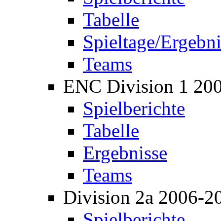
Tabelle
Spieltage/Ergebni
Teams
ENC Division 1 20
Spielberichte
Tabelle
Ergebnisse
Teams
Division 2a 2006-2
Spielberichte