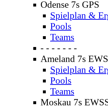
Odense 7s GPS
Spielplan & Er
Pools
Teams
- - - - - - -
Ameland 7s EW
Spielplan & Er
Pools
Teams
Moskau 7s EWS