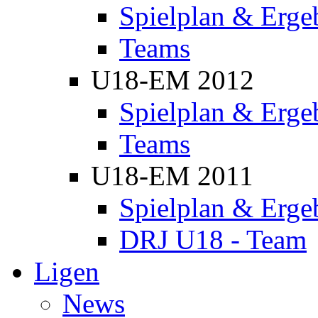
Spielplan & Erge
Teams
U18-EM 2012
Spielplan & Erge
Teams
U18-EM 2011
Spielplan & Erge
DRJ U18 - Team
Ligen
News