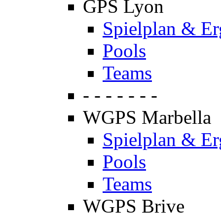
GPS Lyon
Spielplan & Er
Pools
Teams
- - - - - - -
WGPS Marbella
Spielplan & Er
Pools
Teams
WGPS Brive