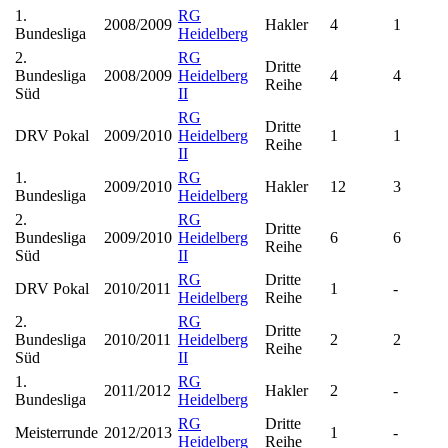
1.
RG
2008/2009
Hakler
4
1
Bundesliga
Heidelberg
2.
RG
Dritte
Bundesliga
2008/2009
Heidelberg
4
4
Reihe
Süd
II
RG
Dritte
DRV Pokal
2009/2010
Heidelberg
1
1
Reihe
II
1.
RG
2009/2010
Hakler
12
3
Bundesliga
Heidelberg
2.
RG
Dritte
Bundesliga
2009/2010
Heidelberg
6
6
Reihe
Süd
II
RG
Dritte
DRV Pokal
2010/2011
1
-
Heidelberg
Reihe
2.
RG
Dritte
Bundesliga
2010/2011
Heidelberg
2
2
Reihe
Süd
II
1.
RG
2011/2012
Hakler
2
-
Bundesliga
Heidelberg
RG
Dritte
Meisterrunde
2012/2013
1
-
Heidelberg
Reihe